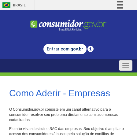
BRASIL
Simplifique!
Comunica BR
Participe
Acesso à informação
Entrar com
gov.br
Legislação
Canais
Toggle
naviga
Como Aderir - Empresas
O Consumidor.gov.br consiste em um canal alternativo para o
consumidor resolver seu problema diretamente com as empresas
cadastradas.
Ele não visa substituir o SAC das empresas. Seu objetivo é ampliar o
acesso dos consumidores à busca pela solução de conflitos de