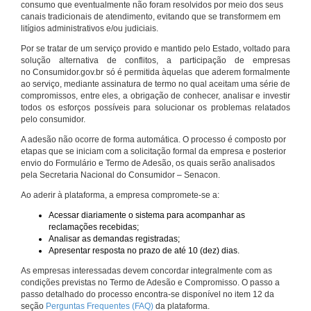
consumo que eventualmente não foram resolvidos por meio dos seus
canais tradicionais de atendimento, evitando que se transformem em
litígios administrativos e/ou judiciais.
Por se tratar de um serviço provido e mantido pelo Estado, voltado para
solução alternativa de conflitos, a participação de empresas
no Consumidor.gov.br só é permitida àquelas que aderem formalmente
ao serviço, mediante assinatura de termo no qual aceitam uma série de
compromissos, entre eles, a obrigação de conhecer, analisar e investir
todos os esforços possíveis para solucionar os problemas relatados
pelo consumidor.
A adesão não ocorre de forma automática. O processo é composto por
etapas que se iniciam com a solicitação formal da empresa e posterior
envio do Formulário e Termo de Adesão, os quais serão analisados
pela Secretaria Nacional do Consumidor – Senacon.
Ao aderir à plataforma, a empresa compromete-se a:
Acessar diariamente o sistema para acompanhar as
reclamações recebidas;
Analisar as demandas registradas;
Apresentar resposta no prazo de até 10 (dez) dias.
As empresas interessadas devem concordar integralmente com as
condições previstas no Termo de Adesão e Compromisso. O passo a
passo detalhado do processo encontra-se disponível no item 12 da
seção
Perguntas Frequentes (FAQ)
da plataforma.