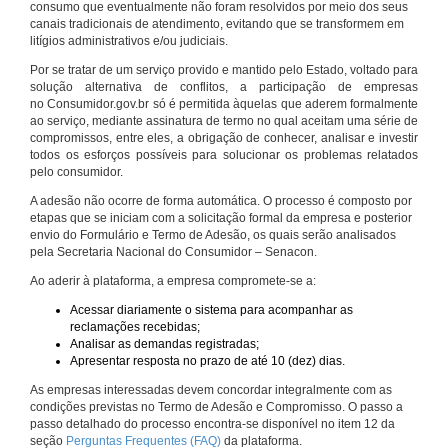
consumo que eventualmente não foram resolvidos por meio dos seus
canais tradicionais de atendimento, evitando que se transformem em
litígios administrativos e/ou judiciais.
Por se tratar de um serviço provido e mantido pelo Estado, voltado para
solução alternativa de conflitos, a participação de empresas
no Consumidor.gov.br só é permitida àquelas que aderem formalmente
ao serviço, mediante assinatura de termo no qual aceitam uma série de
compromissos, entre eles, a obrigação de conhecer, analisar e investir
todos os esforços possíveis para solucionar os problemas relatados
pelo consumidor.
A adesão não ocorre de forma automática. O processo é composto por
etapas que se iniciam com a solicitação formal da empresa e posterior
envio do Formulário e Termo de Adesão, os quais serão analisados
pela Secretaria Nacional do Consumidor – Senacon.
Ao aderir à plataforma, a empresa compromete-se a:
Acessar diariamente o sistema para acompanhar as
reclamações recebidas;
Analisar as demandas registradas;
Apresentar resposta no prazo de até 10 (dez) dias.
As empresas interessadas devem concordar integralmente com as
condições previstas no Termo de Adesão e Compromisso. O passo a
passo detalhado do processo encontra-se disponível no item 12 da
seção
Perguntas Frequentes (FAQ)
da plataforma.