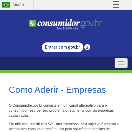
BRASIL
Simplifique!
Comunica BR
Participe
Acesso à informação
Entrar com
gov.br
Legislação
Canais
Toggle
naviga
Como Aderir - Empresas
O Consumidor.gov.br consiste em um canal alternativo para o
consumidor resolver seu problema diretamente com as empresas
cadastradas.
Ele não visa substituir o SAC das empresas. Seu objetivo é ampliar o
acesso dos consumidores à busca pela solução de conflitos de