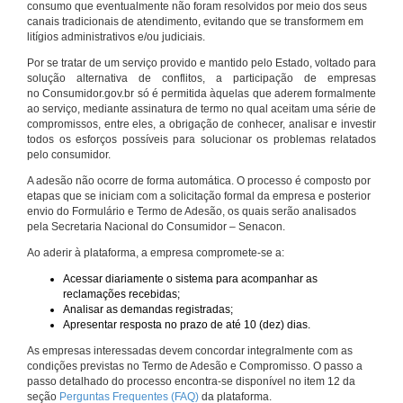
consumo que eventualmente não foram resolvidos por meio dos seus
canais tradicionais de atendimento, evitando que se transformem em
litígios administrativos e/ou judiciais.
Por se tratar de um serviço provido e mantido pelo Estado, voltado para
solução alternativa de conflitos, a participação de empresas
no Consumidor.gov.br só é permitida àquelas que aderem formalmente
ao serviço, mediante assinatura de termo no qual aceitam uma série de
compromissos, entre eles, a obrigação de conhecer, analisar e investir
todos os esforços possíveis para solucionar os problemas relatados
pelo consumidor.
A adesão não ocorre de forma automática. O processo é composto por
etapas que se iniciam com a solicitação formal da empresa e posterior
envio do Formulário e Termo de Adesão, os quais serão analisados
pela Secretaria Nacional do Consumidor – Senacon.
Ao aderir à plataforma, a empresa compromete-se a:
Acessar diariamente o sistema para acompanhar as
reclamações recebidas;
Analisar as demandas registradas;
Apresentar resposta no prazo de até 10 (dez) dias.
As empresas interessadas devem concordar integralmente com as
condições previstas no Termo de Adesão e Compromisso. O passo a
passo detalhado do processo encontra-se disponível no item 12 da
seção
Perguntas Frequentes (FAQ)
da plataforma.