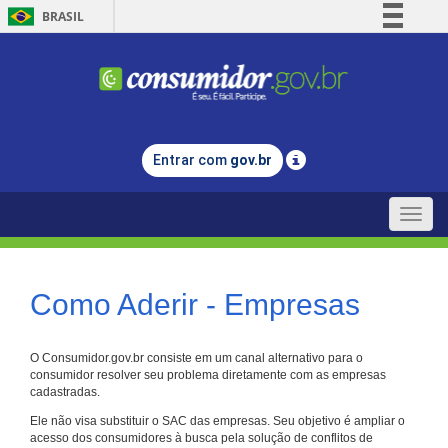
BRASIL
Simplifique!
Comunica BR
Participe
Acesso à informação
Entrar com
gov.br
Legislação
Canais
Toggle
naviga
Como Aderir - Empresas
O Consumidor.gov.br consiste em um canal alternativo para o
consumidor resolver seu problema diretamente com as empresas
cadastradas.
Ele não visa substituir o SAC das empresas. Seu objetivo é ampliar o
acesso dos consumidores à busca pela solução de conflitos de