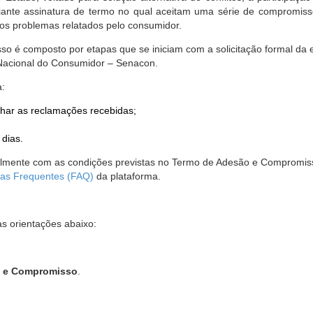
nte assinatura de termo no qual aceitam uma série de compromissos
r os problemas relatados pelo consumidor.
so é composto por etapas que se iniciam com a solicitação formal da 
 Nacional do Consumidor – Senacon.
a:
har as reclamações recebidas;
 dias.
almente com as condições previstas no Termo de Adesão e Compromis
as Frequentes (FAQ)
da plataforma.
as orientações abaixo:
o e Compromisso
.