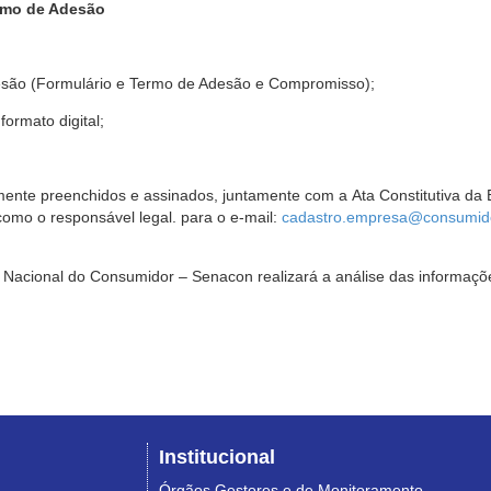
rmo de Adesão
são (Formulário e Termo de Adesão e Compromisso);
ormato digital;
ente preenchidos e assinados, juntamente com a Ata Constitutiva da 
omo o responsável legal. para o e-mail:
cadastro.empresa@consumido
Nacional do Consumidor – Senacon realizará a análise das informaçõe
Institucional
Órgãos Gestores e de Monitoramento