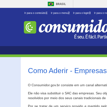
BRASIL
Ir para o conteúdo
1
Ir para o menu
2
Ir para o login
3
Ir para o r
Como Aderir - Empresas
O Consumidor.gov.br consiste em um canal alternat
Ele não visa substituir o SAC das empresas. Seu o
resolvidos por meio dos seus canais tradicionais de 
Por se tratar de um serviço provido e mantido pelo