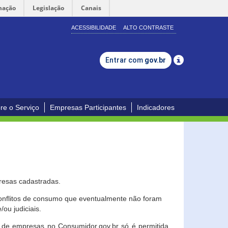
mação
Legislação
Canais
ACESSIBILIDADE
ALTO CONTRASTE
Entrar com
gov.br
re o Serviço
Empresas Participantes
Indicadores
resas cadastradas.
conflitos de consumo que eventualmente não foram
ou judiciais.
ção de empresas no Consumidor.gov.br só é permitida