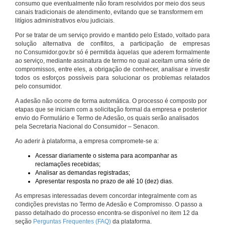
consumo que eventualmente não foram resolvidos por meio dos seus
canais tradicionais de atendimento, evitando que se transformem em
litígios administrativos e/ou judiciais.
Por se tratar de um serviço provido e mantido pelo Estado, voltado para
solução alternativa de conflitos, a participação de empresas
no Consumidor.gov.br só é permitida àquelas que aderem formalmente
ao serviço, mediante assinatura de termo no qual aceitam uma série de
compromissos, entre eles, a obrigação de conhecer, analisar e investir
todos os esforços possíveis para solucionar os problemas relatados
pelo consumidor.
A adesão não ocorre de forma automática. O processo é composto por
etapas que se iniciam com a solicitação formal da empresa e posterior
envio do Formulário e Termo de Adesão, os quais serão analisados
pela Secretaria Nacional do Consumidor – Senacon.
Ao aderir à plataforma, a empresa compromete-se a:
Acessar diariamente o sistema para acompanhar as
reclamações recebidas;
Analisar as demandas registradas;
Apresentar resposta no prazo de até 10 (dez) dias.
As empresas interessadas devem concordar integralmente com as
condições previstas no Termo de Adesão e Compromisso. O passo a
passo detalhado do processo encontra-se disponível no item 12 da
seção
Perguntas Frequentes (FAQ)
da plataforma.