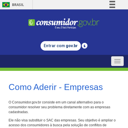
BRASIL
Simplifique!
Comunica BR
Participe
Acesso à informação
Entrar com
gov.br
Legislação
Canais
Toggle
naviga
Como Aderir - Empresas
O Consumidor.gov.br consiste em um canal alternativo para o
consumidor resolver seu problema diretamente com as empresas
cadastradas.
Ele não visa substituir o SAC das empresas. Seu objetivo é ampliar o
acesso dos consumidores à busca pela solução de conflitos de