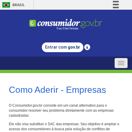
BRASIL
Simplifique!
Comunica BR
Participe
Acesso à informação
Entrar com
gov.br
Legislação
Canais
Toggle
naviga
Como Aderir - Empresas
O Consumidor.gov.br consiste em um canal alternativo para o
consumidor resolver seu problema diretamente com as empresas
cadastradas.
Ele não visa substituir o SAC das empresas. Seu objetivo é ampliar o
acesso dos consumidores à busca pela solução de conflitos de