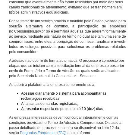
consumo que eventualmente não foram resolvidos por meio dos seus
canais tradicionais de atendimento, evitando que se transformem em
litígios administrativos e/ou judiciais.
Por se tratar de um serviço provido e mantido pelo Estado, voltado para
solução alternativa de conflitos, a participação de empresas
no Consumidor.gov.br só é permitida àquelas que aderem formalmente
ao serviço, mediante assinatura de termo no qual aceitam uma série de
compromissos, entre eles, a obrigação de conhecer, analisar e investir
todos os esforços possíveis para solucionar os problemas relatados
pelo consumidor.
A adesão não ocorre de forma automática. O processo é composto por
etapas que se iniciam com a solicitação formal da empresa e posterior
envio do Formulário e Termo de Adesão, os quais serão analisados
pela Secretaria Nacional do Consumidor – Senacon.
Ao aderir à plataforma, a empresa compromete-se a:
Acessar diariamente o sistema para acompanhar as
reclamações recebidas;
Analisar as demandas registradas;
Apresentar resposta no prazo de até 10 (dez) dias.
As empresas interessadas devem concordar integralmente com as
condições previstas no Termo de Adesão e Compromisso. O passo a
passo detalhado do processo encontra-se disponível no item 12 da
seção
Perguntas Frequentes (FAQ)
da plataforma.