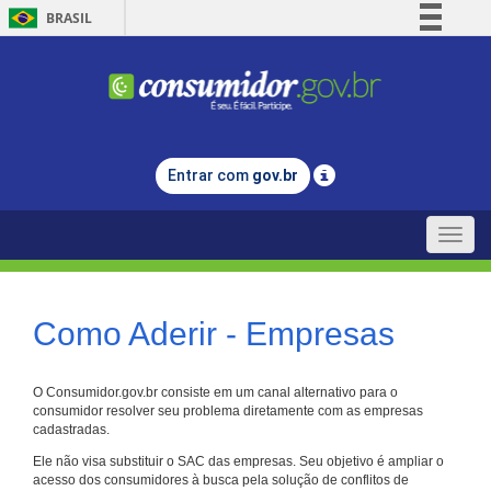
BRASIL
Simplifique!
Comunica BR
Participe
Acesso à informação
Entrar com
gov.br
Legislação
Canais
Toggle
naviga
Como Aderir - Empresas
O Consumidor.gov.br consiste em um canal alternativo para o
consumidor resolver seu problema diretamente com as empresas
cadastradas.
Ele não visa substituir o SAC das empresas. Seu objetivo é ampliar o
acesso dos consumidores à busca pela solução de conflitos de