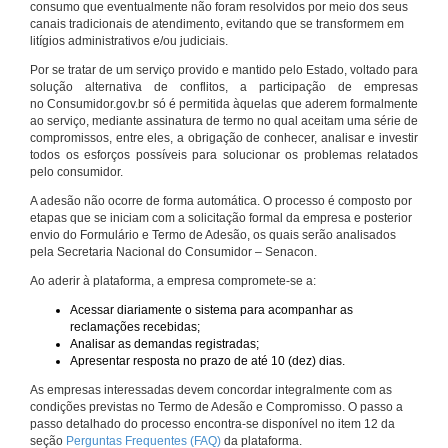
consumo que eventualmente não foram resolvidos por meio dos seus
canais tradicionais de atendimento, evitando que se transformem em
litígios administrativos e/ou judiciais.
Por se tratar de um serviço provido e mantido pelo Estado, voltado para
solução alternativa de conflitos, a participação de empresas
no Consumidor.gov.br só é permitida àquelas que aderem formalmente
ao serviço, mediante assinatura de termo no qual aceitam uma série de
compromissos, entre eles, a obrigação de conhecer, analisar e investir
todos os esforços possíveis para solucionar os problemas relatados
pelo consumidor.
A adesão não ocorre de forma automática. O processo é composto por
etapas que se iniciam com a solicitação formal da empresa e posterior
envio do Formulário e Termo de Adesão, os quais serão analisados
pela Secretaria Nacional do Consumidor – Senacon.
Ao aderir à plataforma, a empresa compromete-se a:
Acessar diariamente o sistema para acompanhar as
reclamações recebidas;
Analisar as demandas registradas;
Apresentar resposta no prazo de até 10 (dez) dias.
As empresas interessadas devem concordar integralmente com as
condições previstas no Termo de Adesão e Compromisso. O passo a
passo detalhado do processo encontra-se disponível no item 12 da
seção
Perguntas Frequentes (FAQ)
da plataforma.