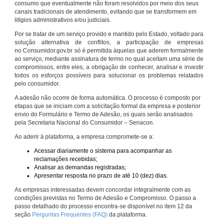
consumo que eventualmente não foram resolvidos por meio dos seus
canais tradicionais de atendimento, evitando que se transformem em
litígios administrativos e/ou judiciais.
Por se tratar de um serviço provido e mantido pelo Estado, voltado para
solução alternativa de conflitos, a participação de empresas
no Consumidor.gov.br só é permitida àquelas que aderem formalmente
ao serviço, mediante assinatura de termo no qual aceitam uma série de
compromissos, entre eles, a obrigação de conhecer, analisar e investir
todos os esforços possíveis para solucionar os problemas relatados
pelo consumidor.
A adesão não ocorre de forma automática. O processo é composto por
etapas que se iniciam com a solicitação formal da empresa e posterior
envio do Formulário e Termo de Adesão, os quais serão analisados
pela Secretaria Nacional do Consumidor – Senacon.
Ao aderir à plataforma, a empresa compromete-se a:
Acessar diariamente o sistema para acompanhar as
reclamações recebidas;
Analisar as demandas registradas;
Apresentar resposta no prazo de até 10 (dez) dias.
As empresas interessadas devem concordar integralmente com as
condições previstas no Termo de Adesão e Compromisso. O passo a
passo detalhado do processo encontra-se disponível no item 12 da
seção
Perguntas Frequentes (FAQ)
da plataforma.