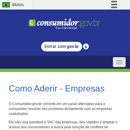
BRASIL
Simplifique!
Comunica BR
Participe
Acesso à informação
Entrar com
gov.br
Legislação
Canais
Toggle
naviga
Como Aderir - Empresas
O Consumidor.gov.br consiste em um canal alternativo para o
consumidor resolver seu problema diretamente com as empresas
cadastradas.
Ele não visa substituir o SAC das empresas. Seu objetivo é ampliar o
acesso dos consumidores à busca pela solução de conflitos de