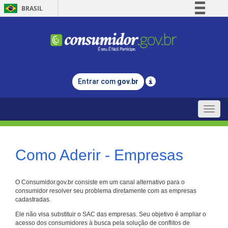
BRASIL
Simplifique!
Comunica BR
Participe
Acesso à informação
Entrar com
gov.br
Legislação
Canais
Toggle
naviga
Como Aderir - Empresas
O Consumidor.gov.br consiste em um canal alternativo para o
consumidor resolver seu problema diretamente com as empresas
cadastradas.
Ele não visa substituir o SAC das empresas. Seu objetivo é ampliar o
acesso dos consumidores à busca pela solução de conflitos de