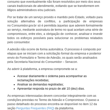
consumo que eventualmente não foram resolvidos por meio dos seus
canais tradicionais de atendimento, evitando que se transformem em
litígios administrativos e/ou judiciais.
Por se tratar de um serviço provido e mantido pelo Estado, voltado para
solução alternativa de conflitos, a participação de empresas
no Consumidor.gov.br só é permitida àquelas que aderem formalmente
ao serviço, mediante assinatura de termo no qual aceitam uma série de
compromissos, entre eles, a obrigação de conhecer, analisar e investir
todos os esforços possíveis para solucionar os problemas relatados
pelo consumidor.
A adesão não ocorre de forma automática. O processo é composto por
etapas que se iniciam com a solicitação formal da empresa e posterior
envio do Formulário e Termo de Adesão, os quais serão analisados
pela Secretaria Nacional do Consumidor – Senacon.
Ao aderir à plataforma, a empresa compromete-se a:
Acessar diariamente o sistema para acompanhar as
reclamações recebidas;
Analisar as demandas registradas;
Apresentar resposta no prazo de até 10 (dez) dias.
As empresas interessadas devem concordar integralmente com as
condições previstas no Termo de Adesão e Compromisso. O passo a
passo detalhado do processo encontra-se disponível no item 12 da
seção
Perguntas Frequentes (FAQ)
da plataforma.