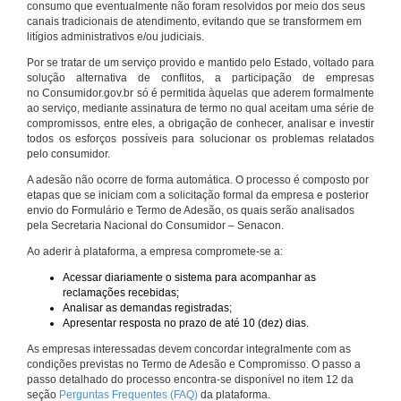
consumo que eventualmente não foram resolvidos por meio dos seus
canais tradicionais de atendimento, evitando que se transformem em
litígios administrativos e/ou judiciais.
Por se tratar de um serviço provido e mantido pelo Estado, voltado para
solução alternativa de conflitos, a participação de empresas
no Consumidor.gov.br só é permitida àquelas que aderem formalmente
ao serviço, mediante assinatura de termo no qual aceitam uma série de
compromissos, entre eles, a obrigação de conhecer, analisar e investir
todos os esforços possíveis para solucionar os problemas relatados
pelo consumidor.
A adesão não ocorre de forma automática. O processo é composto por
etapas que se iniciam com a solicitação formal da empresa e posterior
envio do Formulário e Termo de Adesão, os quais serão analisados
pela Secretaria Nacional do Consumidor – Senacon.
Ao aderir à plataforma, a empresa compromete-se a:
Acessar diariamente o sistema para acompanhar as
reclamações recebidas;
Analisar as demandas registradas;
Apresentar resposta no prazo de até 10 (dez) dias.
As empresas interessadas devem concordar integralmente com as
condições previstas no Termo de Adesão e Compromisso. O passo a
passo detalhado do processo encontra-se disponível no item 12 da
seção
Perguntas Frequentes (FAQ)
da plataforma.