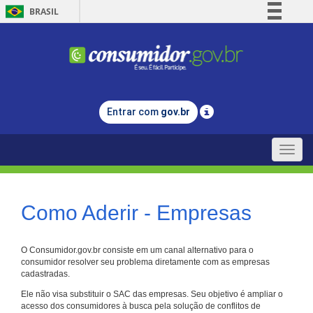
BRASIL
Simplifique!
Comunica BR
Participe
Acesso à informação
Entrar com
gov.br
Legislação
Canais
Toggle
naviga
Como Aderir - Empresas
O Consumidor.gov.br consiste em um canal alternativo para o
consumidor resolver seu problema diretamente com as empresas
cadastradas.
Ele não visa substituir o SAC das empresas. Seu objetivo é ampliar o
acesso dos consumidores à busca pela solução de conflitos de