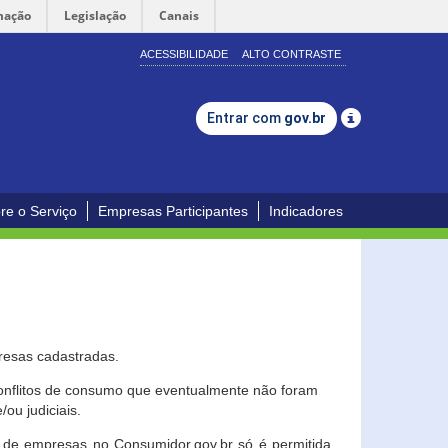
mação
Legislação
Canais
ACESSIBILIDADE
ALTO CONTRASTE
Entrar com
gov.br
re o Serviço
Empresas Participantes
Indicadores
resas cadastradas.
conflitos de consumo que eventualmente não foram
ou judiciais.
ção de empresas no Consumidor.gov.br só é permitida