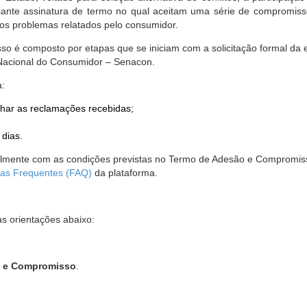
nte assinatura de termo no qual aceitam uma série de compromissos
r os problemas relatados pelo consumidor.
so é composto por etapas que se iniciam com a solicitação formal da 
 Nacional do Consumidor – Senacon.
a:
har as reclamações recebidas;
 dias.
almente com as condições previstas no Termo de Adesão e Compromis
as Frequentes (FAQ)
da plataforma.
as orientações abaixo:
o e Compromisso
.