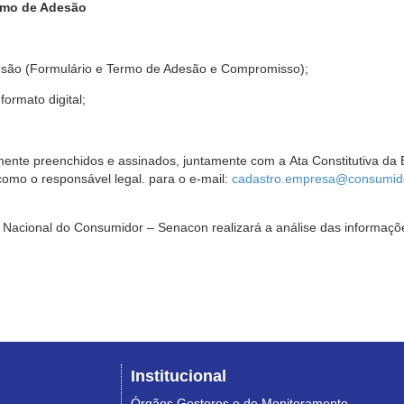
rmo de Adesão
são (Formulário e Termo de Adesão e Compromisso);
ormato digital;
ente preenchidos e assinados, juntamente com a Ata Constitutiva da 
omo o responsável legal. para o e-mail:
cadastro.empresa@consumido
Nacional do Consumidor – Senacon realizará a análise das informaçõe
Institucional
Órgãos Gestores e de Monitoramento