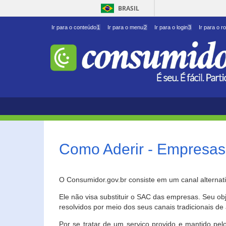
BRASIL
Ir para o conteúdo
1
Ir para o menu
2
Ir para o login
3
Ir para o r
Como Aderir - Empresas
O Consumidor.gov.br consiste em um canal alternat
Ele não visa substituir o SAC das empresas. Seu o
resolvidos por meio dos seus canais tradicionais de 
Por se tratar de um serviço provido e mantido pelo