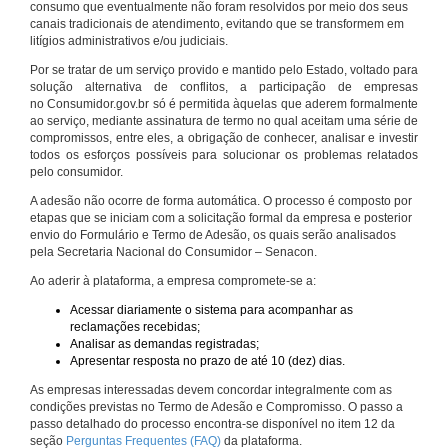
consumo que eventualmente não foram resolvidos por meio dos seus
canais tradicionais de atendimento, evitando que se transformem em
litígios administrativos e/ou judiciais.
Por se tratar de um serviço provido e mantido pelo Estado, voltado para
solução alternativa de conflitos, a participação de empresas
no Consumidor.gov.br só é permitida àquelas que aderem formalmente
ao serviço, mediante assinatura de termo no qual aceitam uma série de
compromissos, entre eles, a obrigação de conhecer, analisar e investir
todos os esforços possíveis para solucionar os problemas relatados
pelo consumidor.
A adesão não ocorre de forma automática. O processo é composto por
etapas que se iniciam com a solicitação formal da empresa e posterior
envio do Formulário e Termo de Adesão, os quais serão analisados
pela Secretaria Nacional do Consumidor – Senacon.
Ao aderir à plataforma, a empresa compromete-se a:
Acessar diariamente o sistema para acompanhar as
reclamações recebidas;
Analisar as demandas registradas;
Apresentar resposta no prazo de até 10 (dez) dias.
As empresas interessadas devem concordar integralmente com as
condições previstas no Termo de Adesão e Compromisso. O passo a
passo detalhado do processo encontra-se disponível no item 12 da
seção
Perguntas Frequentes (FAQ)
da plataforma.