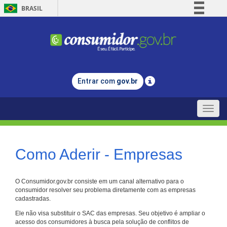
BRASIL
Simplifique!
Comunica BR
Participe
Acesso à informação
Entrar com
gov.br
Legislação
Canais
Toggle
naviga
Como Aderir - Empresas
O Consumidor.gov.br consiste em um canal alternativo para o
consumidor resolver seu problema diretamente com as empresas
cadastradas.
Ele não visa substituir o SAC das empresas. Seu objetivo é ampliar o
acesso dos consumidores à busca pela solução de conflitos de