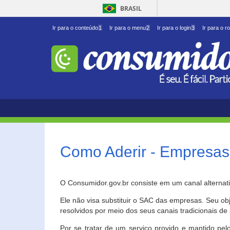
BRASIL
Ir para o conteúdo
1
Ir para o menu
2
Ir para o login
3
Ir para o r
Como Aderir - Empresas
O Consumidor.gov.br consiste em um canal alternat
Ele não visa substituir o SAC das empresas. Seu o
resolvidos por meio dos seus canais tradicionais de 
Por se tratar de um serviço provido e mantido pelo