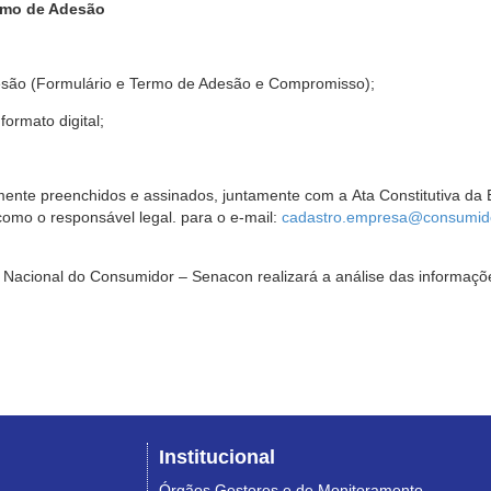
rmo de Adesão
são (Formulário e Termo de Adesão e Compromisso);
ormato digital;
ente preenchidos e assinados, juntamente com a Ata Constitutiva da 
omo o responsável legal. para o e-mail:
cadastro.empresa@consumido
Nacional do Consumidor – Senacon realizará a análise das informaçõe
Institucional
Órgãos Gestores e de Monitoramento