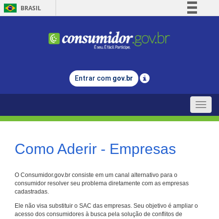
BRASIL
Simplifique!
Comunica BR
Participe
Acesso à informação
Entrar com
gov.br
Legislação
Canais
Toggle
naviga
Como Aderir - Empresas
O Consumidor.gov.br consiste em um canal alternativo para o
consumidor resolver seu problema diretamente com as empresas
cadastradas.
Ele não visa substituir o SAC das empresas. Seu objetivo é ampliar o
acesso dos consumidores à busca pela solução de conflitos de