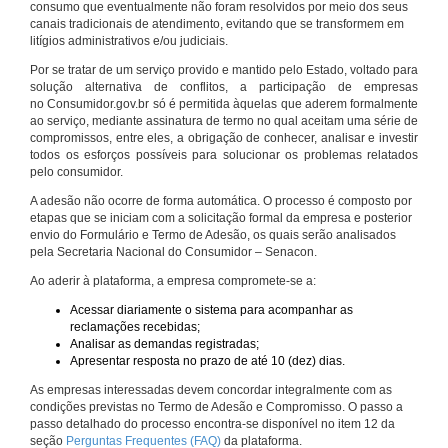
consumo que eventualmente não foram resolvidos por meio dos seus
canais tradicionais de atendimento, evitando que se transformem em
litígios administrativos e/ou judiciais.
Por se tratar de um serviço provido e mantido pelo Estado, voltado para
solução alternativa de conflitos, a participação de empresas
no Consumidor.gov.br só é permitida àquelas que aderem formalmente
ao serviço, mediante assinatura de termo no qual aceitam uma série de
compromissos, entre eles, a obrigação de conhecer, analisar e investir
todos os esforços possíveis para solucionar os problemas relatados
pelo consumidor.
A adesão não ocorre de forma automática. O processo é composto por
etapas que se iniciam com a solicitação formal da empresa e posterior
envio do Formulário e Termo de Adesão, os quais serão analisados
pela Secretaria Nacional do Consumidor – Senacon.
Ao aderir à plataforma, a empresa compromete-se a:
Acessar diariamente o sistema para acompanhar as
reclamações recebidas;
Analisar as demandas registradas;
Apresentar resposta no prazo de até 10 (dez) dias.
As empresas interessadas devem concordar integralmente com as
condições previstas no Termo de Adesão e Compromisso. O passo a
passo detalhado do processo encontra-se disponível no item 12 da
seção
Perguntas Frequentes (FAQ)
da plataforma.