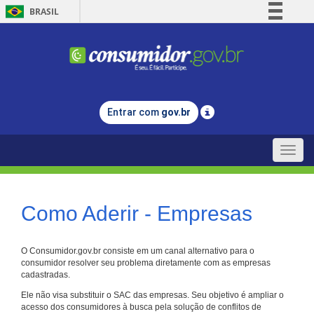
BRASIL
Simplifique!
Comunica BR
Participe
Acesso à informação
Entrar com
gov.br
Legislação
Canais
Toggle
naviga
Como Aderir - Empresas
O Consumidor.gov.br consiste em um canal alternativo para o
consumidor resolver seu problema diretamente com as empresas
cadastradas.
Ele não visa substituir o SAC das empresas. Seu objetivo é ampliar o
acesso dos consumidores à busca pela solução de conflitos de