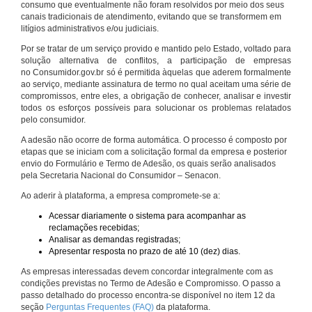
consumo que eventualmente não foram resolvidos por meio dos seus
canais tradicionais de atendimento, evitando que se transformem em
litígios administrativos e/ou judiciais.
Por se tratar de um serviço provido e mantido pelo Estado, voltado para
solução alternativa de conflitos, a participação de empresas
no Consumidor.gov.br só é permitida àquelas que aderem formalmente
ao serviço, mediante assinatura de termo no qual aceitam uma série de
compromissos, entre eles, a obrigação de conhecer, analisar e investir
todos os esforços possíveis para solucionar os problemas relatados
pelo consumidor.
A adesão não ocorre de forma automática. O processo é composto por
etapas que se iniciam com a solicitação formal da empresa e posterior
envio do Formulário e Termo de Adesão, os quais serão analisados
pela Secretaria Nacional do Consumidor – Senacon.
Ao aderir à plataforma, a empresa compromete-se a:
Acessar diariamente o sistema para acompanhar as
reclamações recebidas;
Analisar as demandas registradas;
Apresentar resposta no prazo de até 10 (dez) dias.
As empresas interessadas devem concordar integralmente com as
condições previstas no Termo de Adesão e Compromisso. O passo a
passo detalhado do processo encontra-se disponível no item 12 da
seção
Perguntas Frequentes (FAQ)
da plataforma.