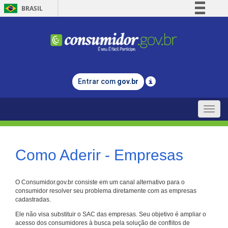
BRASIL
Simplifique!
Comunica BR
Participe
Acesso à informação
Entrar com
gov.br
Legislação
Canais
Toggle
naviga
Como Aderir - Empresas
O Consumidor.gov.br consiste em um canal alternativo para o
consumidor resolver seu problema diretamente com as empresas
cadastradas.
Ele não visa substituir o SAC das empresas. Seu objetivo é ampliar o
acesso dos consumidores à busca pela solução de conflitos de