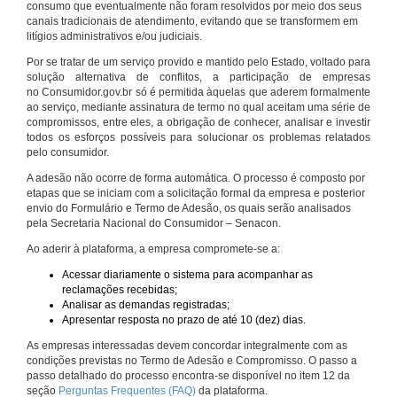
consumo que eventualmente não foram resolvidos por meio dos seus
canais tradicionais de atendimento, evitando que se transformem em
litígios administrativos e/ou judiciais.
Por se tratar de um serviço provido e mantido pelo Estado, voltado para
solução alternativa de conflitos, a participação de empresas
no Consumidor.gov.br só é permitida àquelas que aderem formalmente
ao serviço, mediante assinatura de termo no qual aceitam uma série de
compromissos, entre eles, a obrigação de conhecer, analisar e investir
todos os esforços possíveis para solucionar os problemas relatados
pelo consumidor.
A adesão não ocorre de forma automática. O processo é composto por
etapas que se iniciam com a solicitação formal da empresa e posterior
envio do Formulário e Termo de Adesão, os quais serão analisados
pela Secretaria Nacional do Consumidor – Senacon.
Ao aderir à plataforma, a empresa compromete-se a:
Acessar diariamente o sistema para acompanhar as
reclamações recebidas;
Analisar as demandas registradas;
Apresentar resposta no prazo de até 10 (dez) dias.
As empresas interessadas devem concordar integralmente com as
condições previstas no Termo de Adesão e Compromisso. O passo a
passo detalhado do processo encontra-se disponível no item 12 da
seção
Perguntas Frequentes (FAQ)
da plataforma.