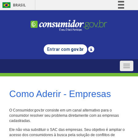
BRASIL
Simplifique!
Comunica BR
Participe
Acesso à informação
Entrar com
gov.br
Legislação
Canais
Toggle
naviga
Como Aderir - Empresas
O Consumidor.gov.br consiste em um canal alternativo para o
consumidor resolver seu problema diretamente com as empresas
cadastradas.
Ele não visa substituir o SAC das empresas. Seu objetivo é ampliar o
acesso dos consumidores à busca pela solução de conflitos de