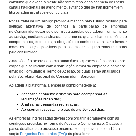
consumo que eventualmente não foram resolvidos por meio dos seus
canais tradicionais de atendimento, evitando que se transformem em
litígios administrativos e/ou judiciais.
Por se tratar de um serviço provido e mantido pelo Estado, voltado para
solução alternativa de conflitos, a participação de empresas
no Consumidor.gov.br só é permitida àquelas que aderem formalmente
ao serviço, mediante assinatura de termo no qual aceitam uma série de
compromissos, entre eles, a obrigação de conhecer, analisar e investir
todos os esforços possíveis para solucionar os problemas relatados
pelo consumidor.
A adesão não ocorre de forma automática. O processo é composto por
etapas que se iniciam com a solicitação formal da empresa e posterior
envio do Formulário e Termo de Adesão, os quais serão analisados
pela Secretaria Nacional do Consumidor – Senacon.
Ao aderir à plataforma, a empresa compromete-se a:
Acessar diariamente o sistema para acompanhar as
reclamações recebidas;
Analisar as demandas registradas;
Apresentar resposta no prazo de até 10 (dez) dias.
As empresas interessadas devem concordar integralmente com as
condições previstas no Termo de Adesão e Compromisso. O passo a
passo detalhado do processo encontra-se disponível no item 12 da
seção
Perguntas Frequentes (FAQ)
da plataforma.