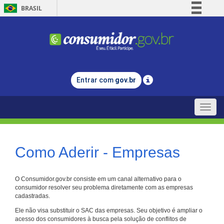
BRASIL
Simplifique!
Comunica BR
Participe
Acesso à informação
Entrar com
gov.br
Legislação
Canais
Toggle
naviga
Como Aderir - Empresas
O Consumidor.gov.br consiste em um canal alternativo para o
consumidor resolver seu problema diretamente com as empresas
cadastradas.
Ele não visa substituir o SAC das empresas. Seu objetivo é ampliar o
acesso dos consumidores à busca pela solução de conflitos de