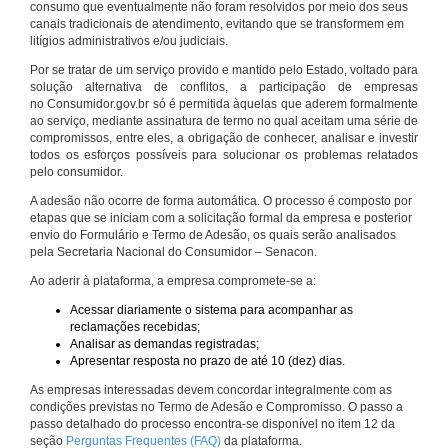
consumo que eventualmente não foram resolvidos por meio dos seus
canais tradicionais de atendimento, evitando que se transformem em
litígios administrativos e/ou judiciais.
Por se tratar de um serviço provido e mantido pelo Estado, voltado para
solução alternativa de conflitos, a participação de empresas
no Consumidor.gov.br só é permitida àquelas que aderem formalmente
ao serviço, mediante assinatura de termo no qual aceitam uma série de
compromissos, entre eles, a obrigação de conhecer, analisar e investir
todos os esforços possíveis para solucionar os problemas relatados
pelo consumidor.
A adesão não ocorre de forma automática. O processo é composto por
etapas que se iniciam com a solicitação formal da empresa e posterior
envio do Formulário e Termo de Adesão, os quais serão analisados
pela Secretaria Nacional do Consumidor – Senacon.
Ao aderir à plataforma, a empresa compromete-se a:
Acessar diariamente o sistema para acompanhar as
reclamações recebidas;
Analisar as demandas registradas;
Apresentar resposta no prazo de até 10 (dez) dias.
As empresas interessadas devem concordar integralmente com as
condições previstas no Termo de Adesão e Compromisso. O passo a
passo detalhado do processo encontra-se disponível no item 12 da
seção
Perguntas Frequentes (FAQ)
da plataforma.