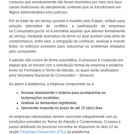
consumo que eventualmente não foram resolvidos por meio dos seus
canais tradicionais de atendimento, evitando que se transformem em
litígios administrativos e/ou judiciais.
Por se tratar de um serviço provido e mantido pelo Estado, voltado para
solução alternativa de conflitos, a participação de empresas
no Consumidor.gov.br só é permitida àquelas que aderem formalmente
ao serviço, mediante assinatura de termo no qual aceitam uma série de
compromissos, entre eles, a obrigação de conhecer, analisar e investir
todos os esforços possíveis para solucionar os problemas relatados
pelo consumidor.
A adesão não ocorre de forma automática. O processo é composto por
etapas que se iniciam com a solicitação formal da empresa e posterior
envio do Formulário e Termo de Adesão, os quais serão analisados
pela Secretaria Nacional do Consumidor – Senacon.
Ao aderir à plataforma, a empresa compromete-se a:
Acessar diariamente o sistema para acompanhar as
reclamações recebidas;
Analisar as demandas registradas;
Apresentar resposta no prazo de até 10 (dez) dias.
As empresas interessadas devem concordar integralmente com as
condições previstas no Termo de Adesão e Compromisso. O passo a
passo detalhado do processo encontra-se disponível no item 12 da
seção
Perguntas Frequentes (FAQ)
da plataforma.