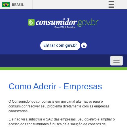
BRASIL
Simplifique!
Comunica BR
Participe
Acesso à informação
Entrar com
gov.br
Legislação
Canais
Toggle
naviga
Como Aderir - Empresas
O Consumidor.gov.br consiste em um canal alternativo para o
consumidor resolver seu problema diretamente com as empresas
cadastradas.
Ele não visa substituir o SAC das empresas. Seu objetivo é ampliar o
acesso dos consumidores à busca pela solução de conflitos de