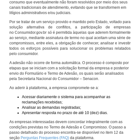
consumo que eventualmente não foram resolvidos por meio dos seus
canais tradicionais de atendimento, evitando que se transformem em
litígios administrativos e/ou judiciais.
Por se tratar de um serviço provido e mantido pelo Estado, voltado para
solução alternativa de conflitos, a participação de empresas
no Consumidor.gov.br só é permitida àquelas que aderem formalmente
ao serviço, mediante assinatura de termo no qual aceitam uma série de
compromissos, entre eles, a obrigação de conhecer, analisar e investir
todos os esforços possíveis para solucionar os problemas relatados
pelo consumidor.
A adesão não ocorre de forma automática. O processo é composto por
etapas que se iniciam com a solicitação formal da empresa e posterior
envio do Formulário e Termo de Adesão, os quais serão analisados
pela Secretaria Nacional do Consumidor – Senacon.
Ao aderir à plataforma, a empresa compromete-se a:
Acessar diariamente o sistema para acompanhar as
reclamações recebidas;
Analisar as demandas registradas;
Apresentar resposta no prazo de até 10 (dez) dias.
As empresas interessadas devem concordar integralmente com as
condições previstas no Termo de Adesão e Compromisso. O passo a
passo detalhado do processo encontra-se disponível no item 12 da
seção
Perguntas Frequentes (FAQ)
da plataforma.