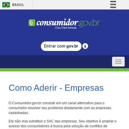
BRASIL
Simplifique!
Comunica BR
Participe
Acesso à informação
Entrar com
gov.br
Legislação
Canais
Toggle
naviga
Como Aderir - Empresas
O Consumidor.gov.br consiste em um canal alternativo para o
consumidor resolver seu problema diretamente com as empresas
cadastradas.
Ele não visa substituir o SAC das empresas. Seu objetivo é ampliar o
acesso dos consumidores à busca pela solução de conflitos de