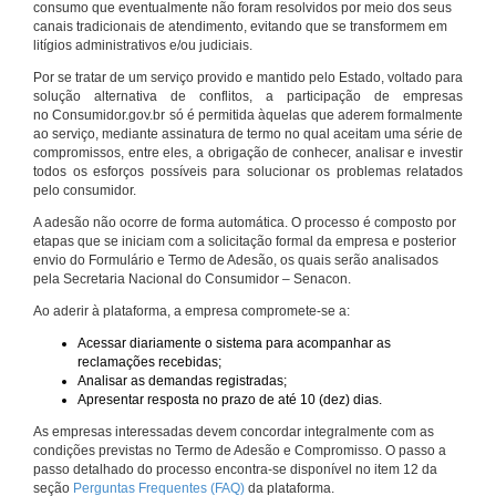
consumo que eventualmente não foram resolvidos por meio dos seus
canais tradicionais de atendimento, evitando que se transformem em
litígios administrativos e/ou judiciais.
Por se tratar de um serviço provido e mantido pelo Estado, voltado para
solução alternativa de conflitos, a participação de empresas
no Consumidor.gov.br só é permitida àquelas que aderem formalmente
ao serviço, mediante assinatura de termo no qual aceitam uma série de
compromissos, entre eles, a obrigação de conhecer, analisar e investir
todos os esforços possíveis para solucionar os problemas relatados
pelo consumidor.
A adesão não ocorre de forma automática. O processo é composto por
etapas que se iniciam com a solicitação formal da empresa e posterior
envio do Formulário e Termo de Adesão, os quais serão analisados
pela Secretaria Nacional do Consumidor – Senacon.
Ao aderir à plataforma, a empresa compromete-se a:
Acessar diariamente o sistema para acompanhar as
reclamações recebidas;
Analisar as demandas registradas;
Apresentar resposta no prazo de até 10 (dez) dias.
As empresas interessadas devem concordar integralmente com as
condições previstas no Termo de Adesão e Compromisso. O passo a
passo detalhado do processo encontra-se disponível no item 12 da
seção
Perguntas Frequentes (FAQ)
da plataforma.