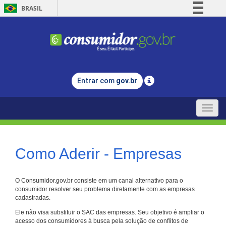
BRASIL
Simplifique!
Comunica BR
Participe
Acesso à informação
Entrar com
gov.br
Legislação
Canais
Toggle
naviga
Como Aderir - Empresas
O Consumidor.gov.br consiste em um canal alternativo para o
consumidor resolver seu problema diretamente com as empresas
cadastradas.
Ele não visa substituir o SAC das empresas. Seu objetivo é ampliar o
acesso dos consumidores à busca pela solução de conflitos de