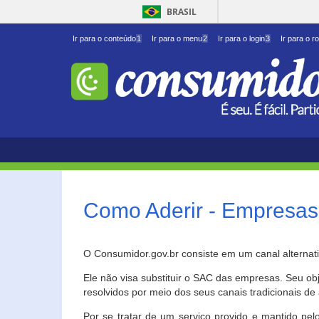
BRASIL
Ir para o conteúdo
1
Ir para o menu
2
Ir para o login
3
Ir para o r
Como Aderir - Empresas
O Consumidor.gov.br consiste em um canal alternat
Ele não visa substituir o SAC das empresas. Seu o
resolvidos por meio dos seus canais tradicionais de 
Por se tratar de um serviço provido e mantido pelo