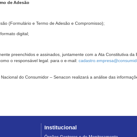
rmo de Adesão
são (Formulário e Termo de Adesão e Compromisso);
ormato digital;
ente preenchidos e assinados, juntamente com a Ata Constitutiva da 
omo o responsável legal. para o e-mail:
cadastro.empresa@consumido
Nacional do Consumidor – Senacon realizará a análise das informaçõe
Institucional
Órgãos Gestores e de Monitoramento