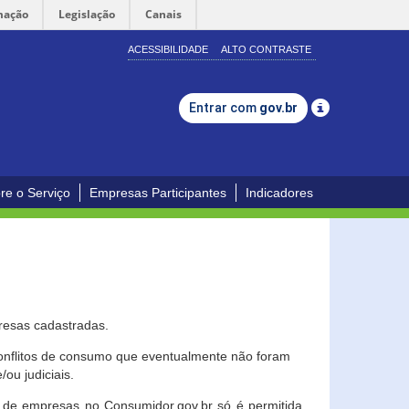
mação
Legislação
Canais
ACESSIBILIDADE
ALTO CONTRASTE
Entrar com
gov.br
re o Serviço
Empresas Participantes
Indicadores
resas cadastradas.
conflitos de consumo que eventualmente não foram
ou judiciais.
ção de empresas no Consumidor.gov.br só é permitida