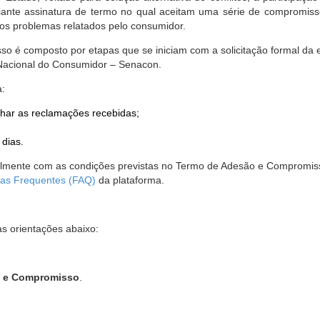
nte assinatura de termo no qual aceitam uma série de compromissos
r os problemas relatados pelo consumidor.
so é composto por etapas que se iniciam com a solicitação formal da 
 Nacional do Consumidor – Senacon.
a:
har as reclamações recebidas;
 dias.
almente com as condições previstas no Termo de Adesão e Compromis
as Frequentes (FAQ)
da plataforma.
as orientações abaixo:
o e Compromisso
.