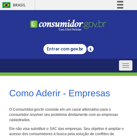
BRASIL
Simplifique!
Comunica BR
Participe
Acesso à informação
Entrar com
gov.br
Legislação
Canais
Toggle
naviga
Como Aderir - Empresas
O Consumidor.gov.br consiste em um canal alternativo para o
consumidor resolver seu problema diretamente com as empresas
cadastradas.
Ele não visa substituir o SAC das empresas. Seu objetivo é ampliar o
acesso dos consumidores à busca pela solução de conflitos de