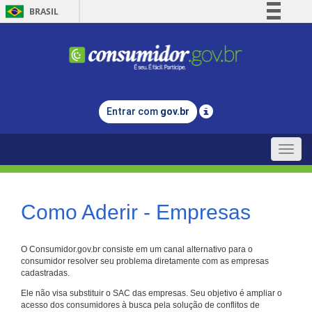
BRASIL
Simplifique!
Comunica BR
Participe
Acesso à informação
Entrar com
gov.br
Legislação
Canais
Toggle
naviga
Como Aderir - Empresas
O Consumidor.gov.br consiste em um canal alternativo para o
consumidor resolver seu problema diretamente com as empresas
cadastradas.
Ele não visa substituir o SAC das empresas. Seu objetivo é ampliar o
acesso dos consumidores à busca pela solução de conflitos de