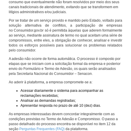
consumo que eventualmente não foram resolvidos por meio dos seus
canais tradicionais de atendimento, evitando que se transformem em
litígios administrativos e/ou judiciais.
Por se tratar de um serviço provido e mantido pelo Estado, voltado para
solução alternativa de conflitos, a participação de empresas
no Consumidor.gov.br só é permitida àquelas que aderem formalmente
ao serviço, mediante assinatura de termo no qual aceitam uma série de
compromissos, entre eles, a obrigação de conhecer, analisar e investir
todos os esforços possíveis para solucionar os problemas relatados
pelo consumidor.
A adesão não ocorre de forma automática. O processo é composto por
etapas que se iniciam com a solicitação formal da empresa e posterior
envio do Formulário e Termo de Adesão, os quais serão analisados
pela Secretaria Nacional do Consumidor – Senacon.
Ao aderir à plataforma, a empresa compromete-se a:
Acessar diariamente o sistema para acompanhar as
reclamações recebidas;
Analisar as demandas registradas;
Apresentar resposta no prazo de até 10 (dez) dias.
As empresas interessadas devem concordar integralmente com as
condições previstas no Termo de Adesão e Compromisso. O passo a
passo detalhado do processo encontra-se disponível no item 12 da
seção
Perguntas Frequentes (FAQ)
da plataforma.