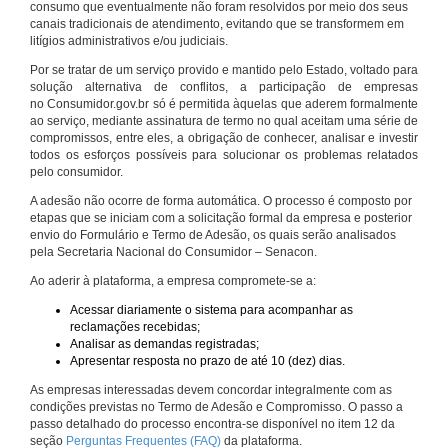
consumo que eventualmente não foram resolvidos por meio dos seus
canais tradicionais de atendimento, evitando que se transformem em
litígios administrativos e/ou judiciais.
Por se tratar de um serviço provido e mantido pelo Estado, voltado para
solução alternativa de conflitos, a participação de empresas
no Consumidor.gov.br só é permitida àquelas que aderem formalmente
ao serviço, mediante assinatura de termo no qual aceitam uma série de
compromissos, entre eles, a obrigação de conhecer, analisar e investir
todos os esforços possíveis para solucionar os problemas relatados
pelo consumidor.
A adesão não ocorre de forma automática. O processo é composto por
etapas que se iniciam com a solicitação formal da empresa e posterior
envio do Formulário e Termo de Adesão, os quais serão analisados
pela Secretaria Nacional do Consumidor – Senacon.
Ao aderir à plataforma, a empresa compromete-se a:
Acessar diariamente o sistema para acompanhar as
reclamações recebidas;
Analisar as demandas registradas;
Apresentar resposta no prazo de até 10 (dez) dias.
As empresas interessadas devem concordar integralmente com as
condições previstas no Termo de Adesão e Compromisso. O passo a
passo detalhado do processo encontra-se disponível no item 12 da
seção
Perguntas Frequentes (FAQ)
da plataforma.