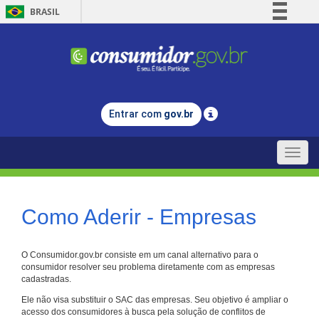
BRASIL
Simplifique!
Comunica BR
Participe
Acesso à informação
Entrar com
gov.br
Legislação
Canais
Toggle
naviga
Como Aderir - Empresas
O Consumidor.gov.br consiste em um canal alternativo para o
consumidor resolver seu problema diretamente com as empresas
cadastradas.
Ele não visa substituir o SAC das empresas. Seu objetivo é ampliar o
acesso dos consumidores à busca pela solução de conflitos de