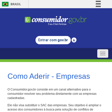
BRASIL
Simplifique!
Comunica BR
Participe
Acesso à informação
Entrar com
gov.br
Legislação
Canais
Toggle
naviga
Como Aderir - Empresas
O Consumidor.gov.br consiste em um canal alternativo para o
consumidor resolver seu problema diretamente com as empresas
cadastradas.
Ele não visa substituir o SAC das empresas. Seu objetivo é ampliar o
acesso dos consumidores à busca pela solução de conflitos de