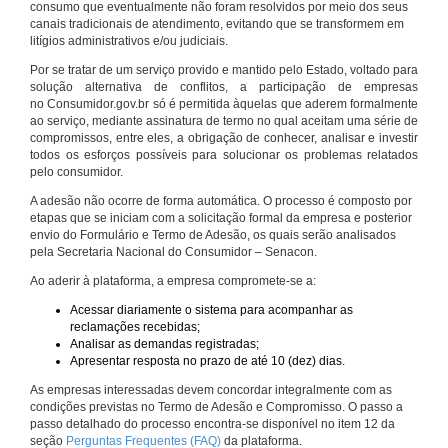
consumo que eventualmente não foram resolvidos por meio dos seus
canais tradicionais de atendimento, evitando que se transformem em
litígios administrativos e/ou judiciais.
Por se tratar de um serviço provido e mantido pelo Estado, voltado para
solução alternativa de conflitos, a participação de empresas
no Consumidor.gov.br só é permitida àquelas que aderem formalmente
ao serviço, mediante assinatura de termo no qual aceitam uma série de
compromissos, entre eles, a obrigação de conhecer, analisar e investir
todos os esforços possíveis para solucionar os problemas relatados
pelo consumidor.
A adesão não ocorre de forma automática. O processo é composto por
etapas que se iniciam com a solicitação formal da empresa e posterior
envio do Formulário e Termo de Adesão, os quais serão analisados
pela Secretaria Nacional do Consumidor – Senacon.
Ao aderir à plataforma, a empresa compromete-se a:
Acessar diariamente o sistema para acompanhar as
reclamações recebidas;
Analisar as demandas registradas;
Apresentar resposta no prazo de até 10 (dez) dias.
As empresas interessadas devem concordar integralmente com as
condições previstas no Termo de Adesão e Compromisso. O passo a
passo detalhado do processo encontra-se disponível no item 12 da
seção
Perguntas Frequentes (FAQ)
da plataforma.