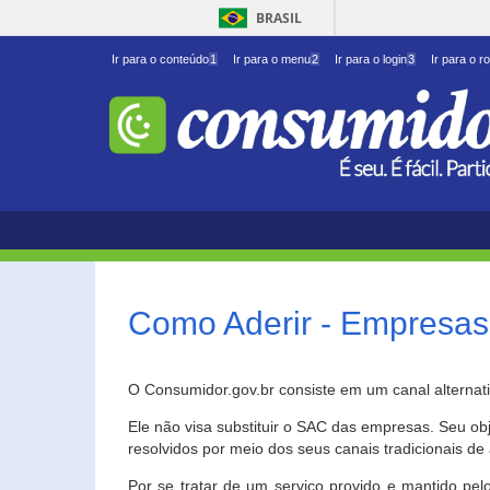
BRASIL
Ir para o conteúdo
1
Ir para o menu
2
Ir para o login
3
Ir para o r
Como Aderir - Empresas
O Consumidor.gov.br consiste em um canal alternat
Ele não visa substituir o SAC das empresas. Seu o
resolvidos por meio dos seus canais tradicionais de 
Por se tratar de um serviço provido e mantido pelo