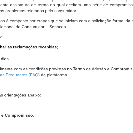
nte assinatura de termo no qual aceitam uma série de compromissos
r os problemas relatados pelo consumidor.
so é composto por etapas que se iniciam com a solicitação formal da 
 Nacional do Consumidor – Senacon.
a:
har as reclamações recebidas;
 dias.
almente com as condições previstas no Termo de Adesão e Compromis
as Frequentes (FAQ)
da plataforma.
as orientações abaixo:
o e Compromisso
.