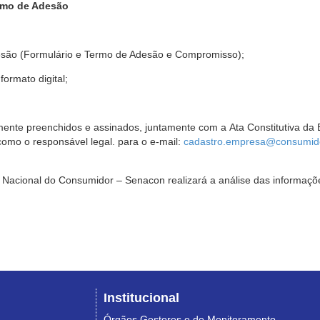
rmo de Adesão
são (Formulário e Termo de Adesão e Compromisso);
ormato digital;
ente preenchidos e assinados, juntamente com a Ata Constitutiva da 
omo o responsável legal. para o e-mail:
cadastro.empresa@consumido
Nacional do Consumidor – Senacon realizará a análise das informaçõe
Institucional
Órgãos Gestores e de Monitoramento