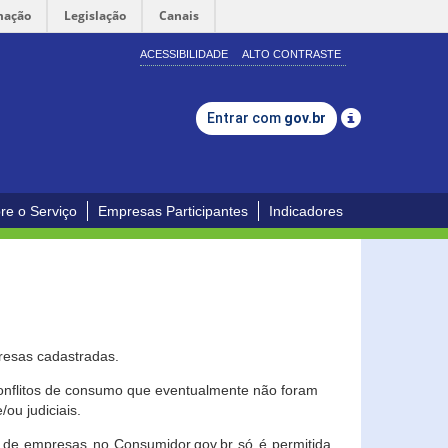
mação
Legislação
Canais
ACESSIBILIDADE
ALTO CONTRASTE
Entrar com
gov.br
re o Serviço
Empresas Participantes
Indicadores
resas cadastradas.
conflitos de consumo que eventualmente não foram
ou judiciais.
ção de empresas no Consumidor.gov.br só é permitida