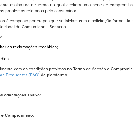
nte assinatura de termo no qual aceitam uma série de compromissos
r os problemas relatados pelo consumidor.
so é composto por etapas que se iniciam com a solicitação formal da 
 Nacional do Consumidor – Senacon.
a:
har as reclamações recebidas;
 dias.
almente com as condições previstas no Termo de Adesão e Compromis
as Frequentes (FAQ)
da plataforma.
as orientações abaixo:
o e Compromisso
.