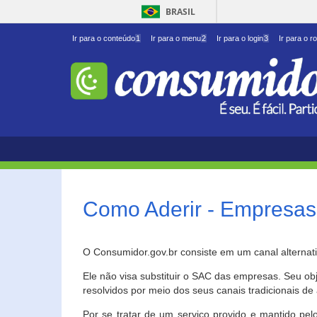
BRASIL
Ir para o conteúdo
1
Ir para o menu
2
Ir para o login
3
Ir para o r
Como Aderir - Empresas
O Consumidor.gov.br consiste em um canal alternat
Ele não visa substituir o SAC das empresas. Seu o
resolvidos por meio dos seus canais tradicionais de 
Por se tratar de um serviço provido e mantido pelo