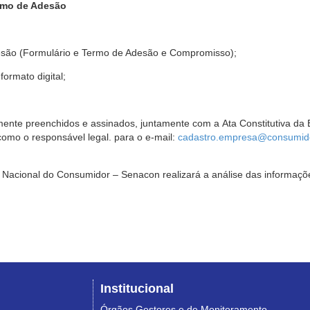
rmo de Adesão
são (Formulário e Termo de Adesão e Compromisso);
ormato digital;
ente preenchidos e assinados, juntamente com a Ata Constitutiva da 
omo o responsável legal. para o e-mail:
cadastro.empresa@consumido
Nacional do Consumidor – Senacon realizará a análise das informaçõe
Institucional
Órgãos Gestores e de Monitoramento