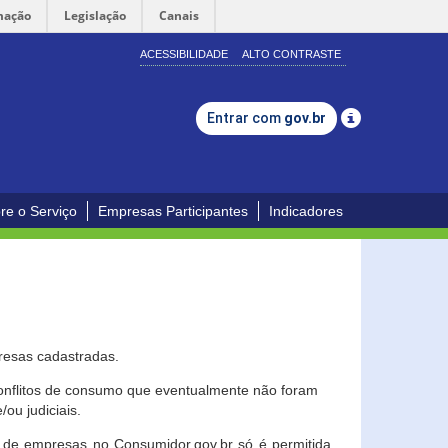
mação
Legislação
Canais
ACESSIBILIDADE
ALTO CONTRASTE
Entrar com
gov.br
re o Serviço
Empresas Participantes
Indicadores
resas cadastradas.
conflitos de consumo que eventualmente não foram
ou judiciais.
ção de empresas no Consumidor.gov.br só é permitida