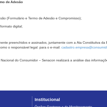
rmo de Adesão
são (Formulário e Termo de Adesão e Compromisso);
ormato digital;
ente preenchidos e assinados, juntamente com a Ata Constitutiva da 
omo o responsável legal. para o e-mail:
cadastro.empresa@consumido
Nacional do Consumidor – Senacon realizará a análise das informaçõe
Institucional
Órgãos Gestores e de Monitoramento