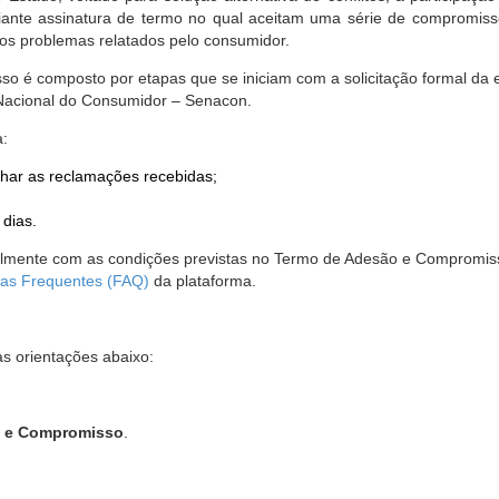
nte assinatura de termo no qual aceitam uma série de compromissos
r os problemas relatados pelo consumidor.
so é composto por etapas que se iniciam com a solicitação formal da 
 Nacional do Consumidor – Senacon.
a:
har as reclamações recebidas;
 dias.
almente com as condições previstas no Termo de Adesão e Compromis
as Frequentes (FAQ)
da plataforma.
as orientações abaixo:
o e Compromisso
.