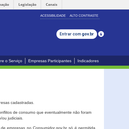
mação
Legislação
Canais
ACESSIBILIDADE
ALTO CONTRASTE
Entrar com
gov.br
re o Serviço
Empresas Participantes
Indicadores
resas cadastradas.
conflitos de consumo que eventualmente não foram
ou judiciais.
ção de empresas no Consumidor.gov.br só é permitida