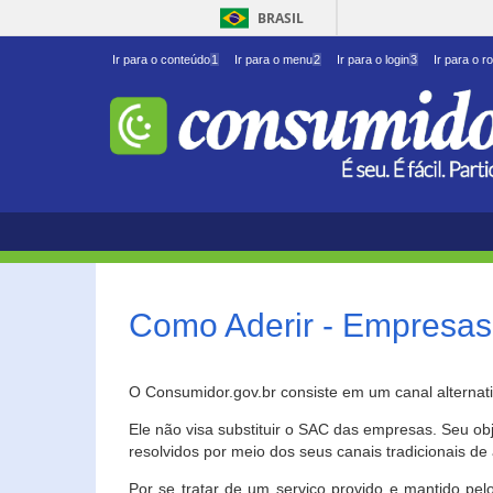
BRASIL
Ir para o conteúdo
1
Ir para o menu
2
Ir para o login
3
Ir para o r
Como Aderir - Empresas
O Consumidor.gov.br consiste em um canal alternat
Ele não visa substituir o SAC das empresas. Seu o
resolvidos por meio dos seus canais tradicionais de 
Por se tratar de um serviço provido e mantido pelo