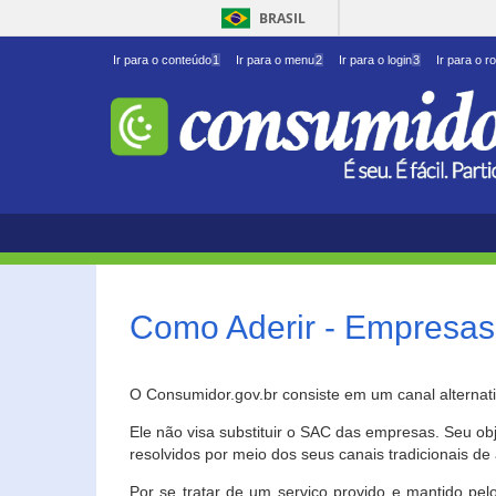
BRASIL
Ir para o conteúdo
1
Ir para o menu
2
Ir para o login
3
Ir para o r
Como Aderir - Empresas
O Consumidor.gov.br consiste em um canal alternat
Ele não visa substituir o SAC das empresas. Seu o
resolvidos por meio dos seus canais tradicionais de 
Por se tratar de um serviço provido e mantido pelo