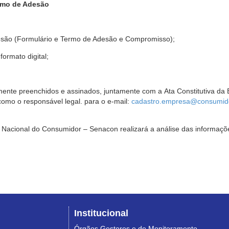
rmo de Adesão
são (Formulário e Termo de Adesão e Compromisso);
ormato digital;
ente preenchidos e assinados, juntamente com a Ata Constitutiva da 
omo o responsável legal. para o e-mail:
cadastro.empresa@consumido
Nacional do Consumidor – Senacon realizará a análise das informaçõe
Institucional
Órgãos Gestores e de Monitoramento