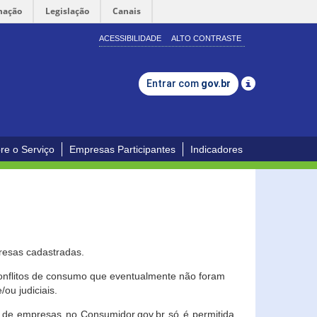
mação
Legislação
Canais
ACESSIBILIDADE
ALTO CONTRASTE
Entrar com
gov.br
re o Serviço
Empresas Participantes
Indicadores
resas cadastradas.
conflitos de consumo que eventualmente não foram
ou judiciais.
ção de empresas no Consumidor.gov.br só é permitida