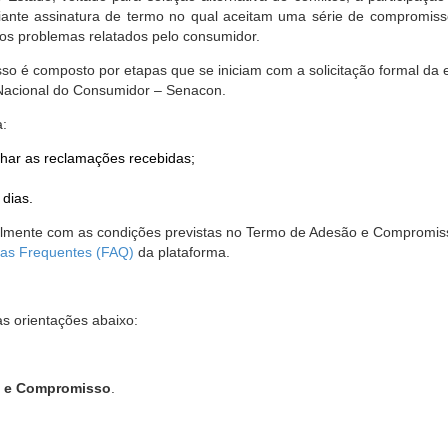
nte assinatura de termo no qual aceitam uma série de compromissos
r os problemas relatados pelo consumidor.
so é composto por etapas que se iniciam com a solicitação formal da 
 Nacional do Consumidor – Senacon.
a:
har as reclamações recebidas;
 dias.
almente com as condições previstas no Termo de Adesão e Compromis
as Frequentes (FAQ)
da plataforma.
as orientações abaixo:
o e Compromisso
.