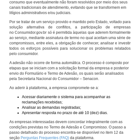
consumo que eventualmente não foram resolvidos por meio dos seus
canais tradicionais de atendimento, evitando que se transformem em
litígios administrativos e/ou judiciais.
Por se tratar de um serviço provido e mantido pelo Estado, voltado para
solução alternativa de conflitos, a participação de empresas
no Consumidor.gov.br só é permitida àquelas que aderem formalmente
ao serviço, mediante assinatura de termo no qual aceitam uma série de
compromissos, entre eles, a obrigação de conhecer, analisar e investir
todos os esforços possíveis para solucionar os problemas relatados
pelo consumidor.
A adesão não ocorre de forma automática. O processo é composto por
etapas que se iniciam com a solicitação formal da empresa e posterior
envio do Formulário e Termo de Adesão, os quais serão analisados
pela Secretaria Nacional do Consumidor – Senacon.
Ao aderir à plataforma, a empresa compromete-se a:
Acessar diariamente o sistema para acompanhar as
reclamações recebidas;
Analisar as demandas registradas;
Apresentar resposta no prazo de até 10 (dez) dias.
As empresas interessadas devem concordar integralmente com as
condições previstas no Termo de Adesão e Compromisso. O passo a
passo detalhado do processo encontra-se disponível no item 12 da
seção
Perguntas Frequentes (FAQ)
da plataforma.