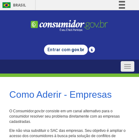
BRASIL
Simplifique!
Comunica BR
Participe
Acesso à informação
Entrar com
gov.br
Legislação
Canais
Toggle
naviga
Como Aderir - Empresas
O Consumidor.gov.br consiste em um canal alternativo para o
consumidor resolver seu problema diretamente com as empresas
cadastradas.
Ele não visa substituir o SAC das empresas. Seu objetivo é ampliar o
acesso dos consumidores à busca pela solução de conflitos de