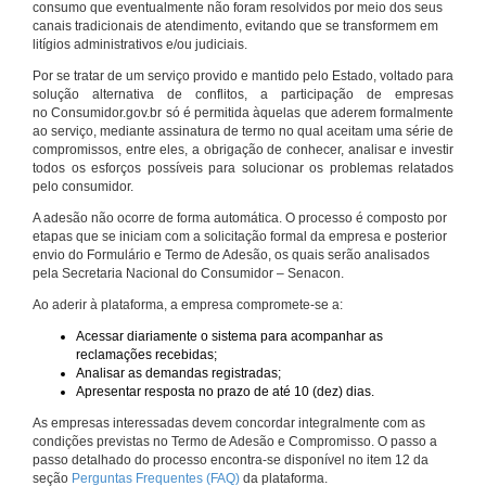
consumo que eventualmente não foram resolvidos por meio dos seus
canais tradicionais de atendimento, evitando que se transformem em
litígios administrativos e/ou judiciais.
Por se tratar de um serviço provido e mantido pelo Estado, voltado para
solução alternativa de conflitos, a participação de empresas
no Consumidor.gov.br só é permitida àquelas que aderem formalmente
ao serviço, mediante assinatura de termo no qual aceitam uma série de
compromissos, entre eles, a obrigação de conhecer, analisar e investir
todos os esforços possíveis para solucionar os problemas relatados
pelo consumidor.
A adesão não ocorre de forma automática. O processo é composto por
etapas que se iniciam com a solicitação formal da empresa e posterior
envio do Formulário e Termo de Adesão, os quais serão analisados
pela Secretaria Nacional do Consumidor – Senacon.
Ao aderir à plataforma, a empresa compromete-se a:
Acessar diariamente o sistema para acompanhar as
reclamações recebidas;
Analisar as demandas registradas;
Apresentar resposta no prazo de até 10 (dez) dias.
As empresas interessadas devem concordar integralmente com as
condições previstas no Termo de Adesão e Compromisso. O passo a
passo detalhado do processo encontra-se disponível no item 12 da
seção
Perguntas Frequentes (FAQ)
da plataforma.