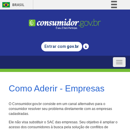
BRASIL
Simplifique!
Comunica BR
Participe
Acesso à informação
Entrar com
gov.br
Legislação
Canais
Toggle
naviga
Como Aderir - Empresas
O Consumidor.gov.br consiste em um canal alternativo para o
consumidor resolver seu problema diretamente com as empresas
cadastradas.
Ele não visa substituir o SAC das empresas. Seu objetivo é ampliar o
acesso dos consumidores à busca pela solução de conflitos de