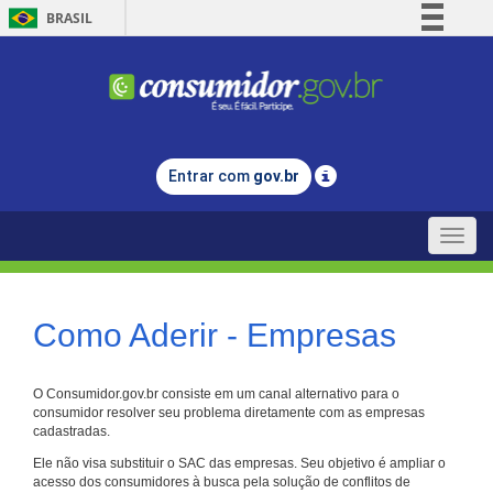
BRASIL
Simplifique!
Comunica BR
Participe
Acesso à informação
Entrar com
gov.br
Legislação
Canais
Toggle
naviga
Como Aderir - Empresas
O Consumidor.gov.br consiste em um canal alternativo para o
consumidor resolver seu problema diretamente com as empresas
cadastradas.
Ele não visa substituir o SAC das empresas. Seu objetivo é ampliar o
acesso dos consumidores à busca pela solução de conflitos de