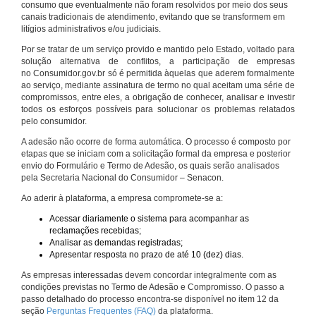
consumo que eventualmente não foram resolvidos por meio dos seus
canais tradicionais de atendimento, evitando que se transformem em
litígios administrativos e/ou judiciais.
Por se tratar de um serviço provido e mantido pelo Estado, voltado para
solução alternativa de conflitos, a participação de empresas
no Consumidor.gov.br só é permitida àquelas que aderem formalmente
ao serviço, mediante assinatura de termo no qual aceitam uma série de
compromissos, entre eles, a obrigação de conhecer, analisar e investir
todos os esforços possíveis para solucionar os problemas relatados
pelo consumidor.
A adesão não ocorre de forma automática. O processo é composto por
etapas que se iniciam com a solicitação formal da empresa e posterior
envio do Formulário e Termo de Adesão, os quais serão analisados
pela Secretaria Nacional do Consumidor – Senacon.
Ao aderir à plataforma, a empresa compromete-se a:
Acessar diariamente o sistema para acompanhar as
reclamações recebidas;
Analisar as demandas registradas;
Apresentar resposta no prazo de até 10 (dez) dias.
As empresas interessadas devem concordar integralmente com as
condições previstas no Termo de Adesão e Compromisso. O passo a
passo detalhado do processo encontra-se disponível no item 12 da
seção
Perguntas Frequentes (FAQ)
da plataforma.