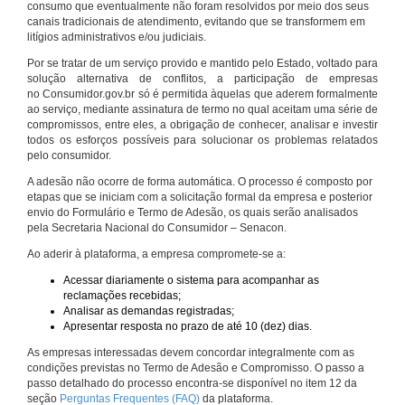
consumo que eventualmente não foram resolvidos por meio dos seus
canais tradicionais de atendimento, evitando que se transformem em
litígios administrativos e/ou judiciais.
Por se tratar de um serviço provido e mantido pelo Estado, voltado para
solução alternativa de conflitos, a participação de empresas
no Consumidor.gov.br só é permitida àquelas que aderem formalmente
ao serviço, mediante assinatura de termo no qual aceitam uma série de
compromissos, entre eles, a obrigação de conhecer, analisar e investir
todos os esforços possíveis para solucionar os problemas relatados
pelo consumidor.
A adesão não ocorre de forma automática. O processo é composto por
etapas que se iniciam com a solicitação formal da empresa e posterior
envio do Formulário e Termo de Adesão, os quais serão analisados
pela Secretaria Nacional do Consumidor – Senacon.
Ao aderir à plataforma, a empresa compromete-se a:
Acessar diariamente o sistema para acompanhar as
reclamações recebidas;
Analisar as demandas registradas;
Apresentar resposta no prazo de até 10 (dez) dias.
As empresas interessadas devem concordar integralmente com as
condições previstas no Termo de Adesão e Compromisso. O passo a
passo detalhado do processo encontra-se disponível no item 12 da
seção
Perguntas Frequentes (FAQ)
da plataforma.