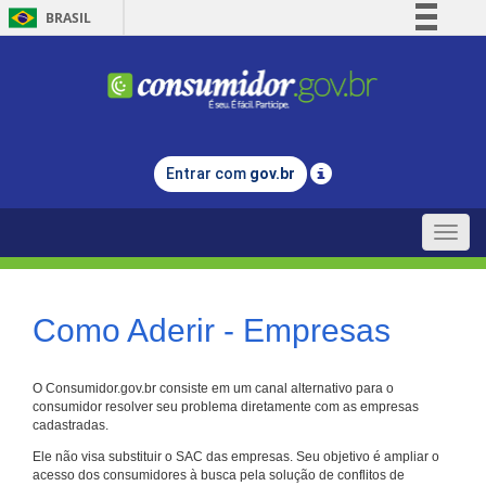
BRASIL
Simplifique!
Comunica BR
Participe
Acesso à informação
Entrar com
gov.br
Legislação
Canais
Toggle
naviga
Como Aderir - Empresas
O Consumidor.gov.br consiste em um canal alternativo para o
consumidor resolver seu problema diretamente com as empresas
cadastradas.
Ele não visa substituir o SAC das empresas. Seu objetivo é ampliar o
acesso dos consumidores à busca pela solução de conflitos de