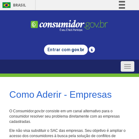
BRASIL
Simplifique!
Comunica BR
Participe
Acesso à informação
Entrar com
gov.br
Legislação
Canais
Toggle
naviga
Como Aderir - Empresas
O Consumidor.gov.br consiste em um canal alternativo para o
consumidor resolver seu problema diretamente com as empresas
cadastradas.
Ele não visa substituir o SAC das empresas. Seu objetivo é ampliar o
acesso dos consumidores à busca pela solução de conflitos de