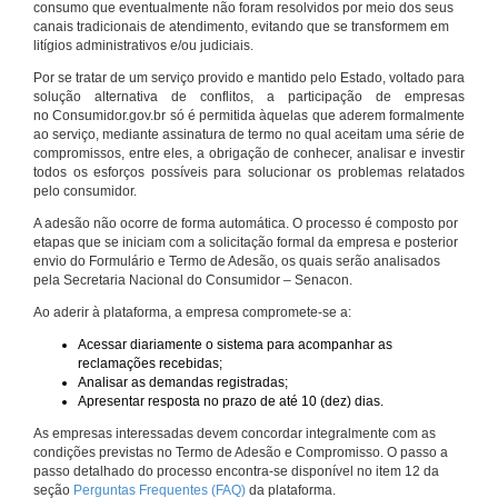
consumo que eventualmente não foram resolvidos por meio dos seus
canais tradicionais de atendimento, evitando que se transformem em
litígios administrativos e/ou judiciais.
Por se tratar de um serviço provido e mantido pelo Estado, voltado para
solução alternativa de conflitos, a participação de empresas
no Consumidor.gov.br só é permitida àquelas que aderem formalmente
ao serviço, mediante assinatura de termo no qual aceitam uma série de
compromissos, entre eles, a obrigação de conhecer, analisar e investir
todos os esforços possíveis para solucionar os problemas relatados
pelo consumidor.
A adesão não ocorre de forma automática. O processo é composto por
etapas que se iniciam com a solicitação formal da empresa e posterior
envio do Formulário e Termo de Adesão, os quais serão analisados
pela Secretaria Nacional do Consumidor – Senacon.
Ao aderir à plataforma, a empresa compromete-se a:
Acessar diariamente o sistema para acompanhar as
reclamações recebidas;
Analisar as demandas registradas;
Apresentar resposta no prazo de até 10 (dez) dias.
As empresas interessadas devem concordar integralmente com as
condições previstas no Termo de Adesão e Compromisso. O passo a
passo detalhado do processo encontra-se disponível no item 12 da
seção
Perguntas Frequentes (FAQ)
da plataforma.