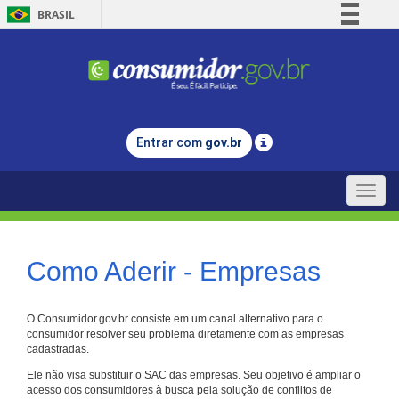
BRASIL
Simplifique!
Comunica BR
Participe
Acesso à informação
Entrar com
gov.br
Legislação
Canais
Toggle
naviga
Como Aderir - Empresas
O Consumidor.gov.br consiste em um canal alternativo para o
consumidor resolver seu problema diretamente com as empresas
cadastradas.
Ele não visa substituir o SAC das empresas. Seu objetivo é ampliar o
acesso dos consumidores à busca pela solução de conflitos de