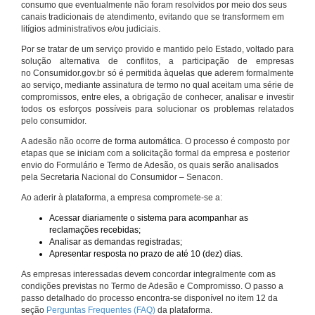
consumo que eventualmente não foram resolvidos por meio dos seus
canais tradicionais de atendimento, evitando que se transformem em
litígios administrativos e/ou judiciais.
Por se tratar de um serviço provido e mantido pelo Estado, voltado para
solução alternativa de conflitos, a participação de empresas
no Consumidor.gov.br só é permitida àquelas que aderem formalmente
ao serviço, mediante assinatura de termo no qual aceitam uma série de
compromissos, entre eles, a obrigação de conhecer, analisar e investir
todos os esforços possíveis para solucionar os problemas relatados
pelo consumidor.
A adesão não ocorre de forma automática. O processo é composto por
etapas que se iniciam com a solicitação formal da empresa e posterior
envio do Formulário e Termo de Adesão, os quais serão analisados
pela Secretaria Nacional do Consumidor – Senacon.
Ao aderir à plataforma, a empresa compromete-se a:
Acessar diariamente o sistema para acompanhar as
reclamações recebidas;
Analisar as demandas registradas;
Apresentar resposta no prazo de até 10 (dez) dias.
As empresas interessadas devem concordar integralmente com as
condições previstas no Termo de Adesão e Compromisso. O passo a
passo detalhado do processo encontra-se disponível no item 12 da
seção
Perguntas Frequentes (FAQ)
da plataforma.