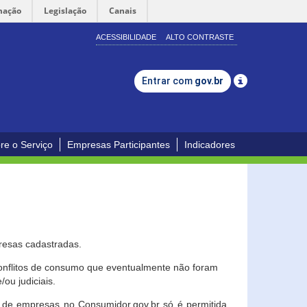
mação
Legislação
Canais
ACESSIBILIDADE
ALTO CONTRASTE
Entrar com
gov.br
re o Serviço
Empresas Participantes
Indicadores
resas cadastradas.
conflitos de consumo que eventualmente não foram
ou judiciais.
ção de empresas no Consumidor.gov.br só é permitida