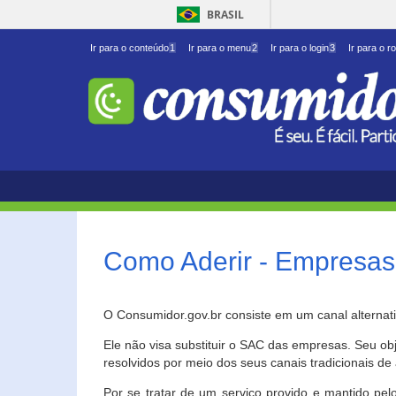
BRASIL
Ir para o conteúdo
1
Ir para o menu
2
Ir para o login
3
Ir para o r
Como Aderir - Empresas
O Consumidor.gov.br consiste em um canal alternat
Ele não visa substituir o SAC das empresas. Seu o
resolvidos por meio dos seus canais tradicionais de 
Por se tratar de um serviço provido e mantido pelo