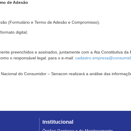
rmo de Adesão
são (Formulário e Termo de Adesão e Compromisso);
ormato digital;
ente preenchidos e assinados, juntamente com a Ata Constitutiva da 
omo o responsável legal. para o e-mail:
cadastro.empresa@consumido
Nacional do Consumidor – Senacon realizará a análise das informaçõe
Institucional
Órgãos Gestores e de Monitoramento