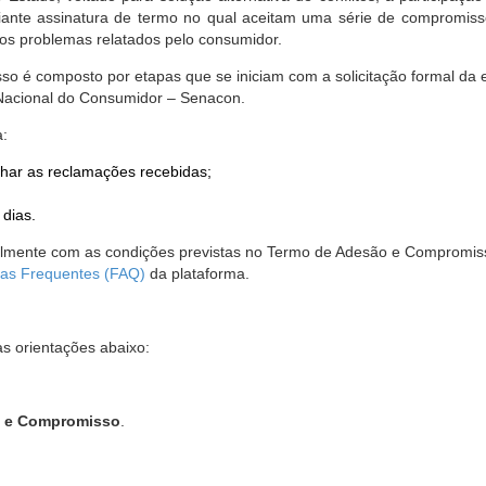
nte assinatura de termo no qual aceitam uma série de compromissos
r os problemas relatados pelo consumidor.
so é composto por etapas que se iniciam com a solicitação formal da 
 Nacional do Consumidor – Senacon.
a:
har as reclamações recebidas;
 dias.
almente com as condições previstas no Termo de Adesão e Compromis
as Frequentes (FAQ)
da plataforma.
as orientações abaixo:
o e Compromisso
.