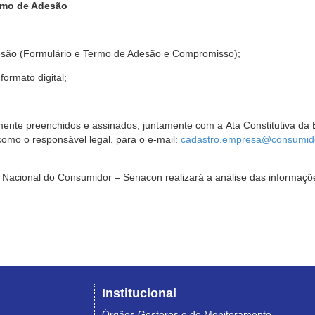
rmo de Adesão
são (Formulário e Termo de Adesão e Compromisso);
ormato digital;
ente preenchidos e assinados, juntamente com a Ata Constitutiva da 
omo o responsável legal. para o e-mail:
cadastro.empresa@consumido
Nacional do Consumidor – Senacon realizará a análise das informaçõe
Institucional
Órgãos Gestores e de Monitoramento