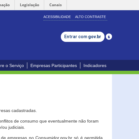
mação
Legislação
Canais
ACESSIBILIDADE
ALTO CONTRASTE
Entrar com
gov.br
re o Serviço
Empresas Participantes
Indicadores
resas cadastradas.
conflitos de consumo que eventualmente não foram
ou judiciais.
ção de empresas no Consumidor.gov.br só é permitida