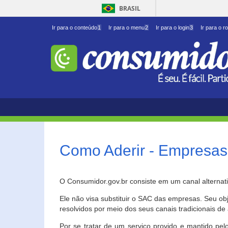
BRASIL
Ir para o conteúdo
1
Ir para o menu
2
Ir para o login
3
Ir para o r
Como Aderir - Empresas
O Consumidor.gov.br consiste em um canal alternat
Ele não visa substituir o SAC das empresas. Seu o
resolvidos por meio dos seus canais tradicionais de 
Por se tratar de um serviço provido e mantido pelo