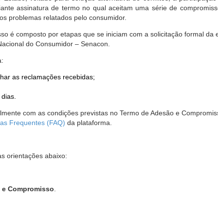
nte assinatura de termo no qual aceitam uma série de compromissos
r os problemas relatados pelo consumidor.
so é composto por etapas que se iniciam com a solicitação formal da 
 Nacional do Consumidor – Senacon.
a:
har as reclamações recebidas;
 dias.
almente com as condições previstas no Termo de Adesão e Compromis
as Frequentes (FAQ)
da plataforma.
as orientações abaixo:
o e Compromisso
.