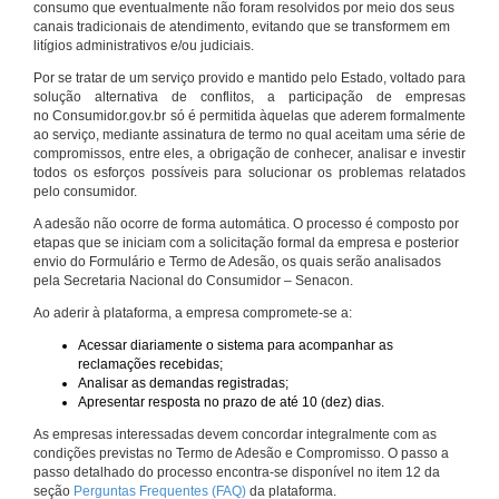
consumo que eventualmente não foram resolvidos por meio dos seus
canais tradicionais de atendimento, evitando que se transformem em
litígios administrativos e/ou judiciais.
Por se tratar de um serviço provido e mantido pelo Estado, voltado para
solução alternativa de conflitos, a participação de empresas
no Consumidor.gov.br só é permitida àquelas que aderem formalmente
ao serviço, mediante assinatura de termo no qual aceitam uma série de
compromissos, entre eles, a obrigação de conhecer, analisar e investir
todos os esforços possíveis para solucionar os problemas relatados
pelo consumidor.
A adesão não ocorre de forma automática. O processo é composto por
etapas que se iniciam com a solicitação formal da empresa e posterior
envio do Formulário e Termo de Adesão, os quais serão analisados
pela Secretaria Nacional do Consumidor – Senacon.
Ao aderir à plataforma, a empresa compromete-se a:
Acessar diariamente o sistema para acompanhar as
reclamações recebidas;
Analisar as demandas registradas;
Apresentar resposta no prazo de até 10 (dez) dias.
As empresas interessadas devem concordar integralmente com as
condições previstas no Termo de Adesão e Compromisso. O passo a
passo detalhado do processo encontra-se disponível no item 12 da
seção
Perguntas Frequentes (FAQ)
da plataforma.