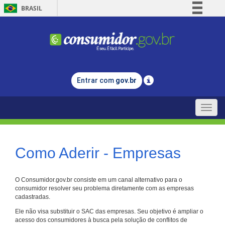
BRASIL
Simplifique!
Comunica BR
Participe
Acesso à informação
Entrar com
gov.br
Legislação
Canais
Toggle
naviga
Como Aderir - Empresas
O Consumidor.gov.br consiste em um canal alternativo para o
consumidor resolver seu problema diretamente com as empresas
cadastradas.
Ele não visa substituir o SAC das empresas. Seu objetivo é ampliar o
acesso dos consumidores à busca pela solução de conflitos de