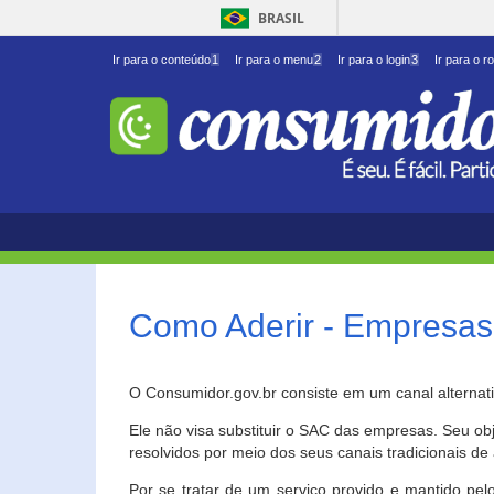
BRASIL
Ir para o conteúdo
1
Ir para o menu
2
Ir para o login
3
Ir para o r
Como Aderir - Empresas
O Consumidor.gov.br consiste em um canal alternat
Ele não visa substituir o SAC das empresas. Seu o
resolvidos por meio dos seus canais tradicionais de 
Por se tratar de um serviço provido e mantido pelo