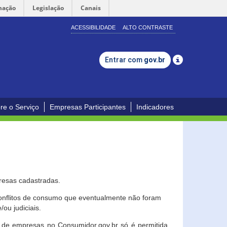
mação
Legislação
Canais
ACESSIBILIDADE
ALTO CONTRASTE
Entrar com
gov.br
re o Serviço
Empresas Participantes
Indicadores
resas cadastradas.
conflitos de consumo que eventualmente não foram
ou judiciais.
ção de empresas no Consumidor.gov.br só é permitida