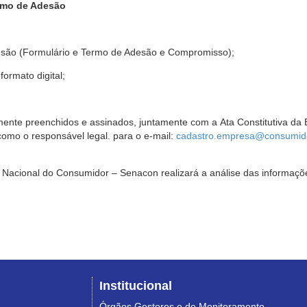
rmo de Adesão
são (Formulário e Termo de Adesão e Compromisso);
ormato digital;
ente preenchidos e assinados, juntamente com a Ata Constitutiva da 
omo o responsável legal. para o e-mail:
cadastro.empresa@consumido
Nacional do Consumidor – Senacon realizará a análise das informaçõe
Institucional
Órgãos Gestores e de Monitoramento