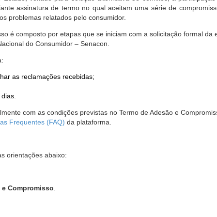
nte assinatura de termo no qual aceitam uma série de compromissos
r os problemas relatados pelo consumidor.
so é composto por etapas que se iniciam com a solicitação formal da 
 Nacional do Consumidor – Senacon.
a:
har as reclamações recebidas;
 dias.
almente com as condições previstas no Termo de Adesão e Compromis
as Frequentes (FAQ)
da plataforma.
as orientações abaixo:
o e Compromisso
.