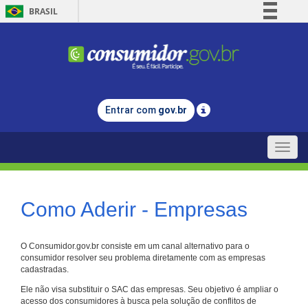
BRASIL
Simplifique!
Comunica BR
Participe
Acesso à informação
Entrar com
gov.br
Legislação
Canais
Toggle
naviga
Como Aderir - Empresas
O Consumidor.gov.br consiste em um canal alternativo para o
consumidor resolver seu problema diretamente com as empresas
cadastradas.
Ele não visa substituir o SAC das empresas. Seu objetivo é ampliar o
acesso dos consumidores à busca pela solução de conflitos de