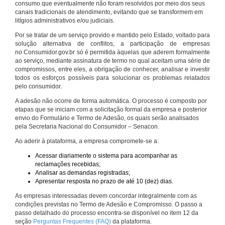
consumo que eventualmente não foram resolvidos por meio dos seus
canais tradicionais de atendimento, evitando que se transformem em
litígios administrativos e/ou judiciais.
Por se tratar de um serviço provido e mantido pelo Estado, voltado para
solução alternativa de conflitos, a participação de empresas
no Consumidor.gov.br só é permitida àquelas que aderem formalmente
ao serviço, mediante assinatura de termo no qual aceitam uma série de
compromissos, entre eles, a obrigação de conhecer, analisar e investir
todos os esforços possíveis para solucionar os problemas relatados
pelo consumidor.
A adesão não ocorre de forma automática. O processo é composto por
etapas que se iniciam com a solicitação formal da empresa e posterior
envio do Formulário e Termo de Adesão, os quais serão analisados
pela Secretaria Nacional do Consumidor – Senacon.
Ao aderir à plataforma, a empresa compromete-se a:
Acessar diariamente o sistema para acompanhar as
reclamações recebidas;
Analisar as demandas registradas;
Apresentar resposta no prazo de até 10 (dez) dias.
As empresas interessadas devem concordar integralmente com as
condições previstas no Termo de Adesão e Compromisso. O passo a
passo detalhado do processo encontra-se disponível no item 12 da
seção
Perguntas Frequentes (FAQ)
da plataforma.