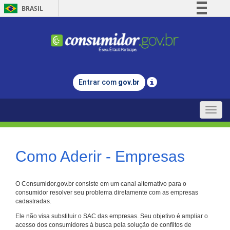
BRASIL
Simplifique!
Comunica BR
Participe
Acesso à informação
Entrar com
gov.br
Legislação
Canais
Toggle
naviga
Como Aderir - Empresas
O Consumidor.gov.br consiste em um canal alternativo para o
consumidor resolver seu problema diretamente com as empresas
cadastradas.
Ele não visa substituir o SAC das empresas. Seu objetivo é ampliar o
acesso dos consumidores à busca pela solução de conflitos de