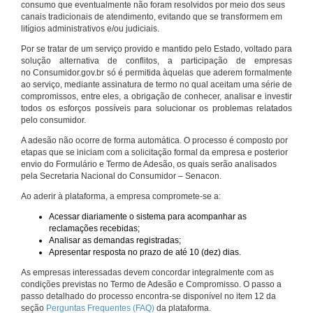
consumo que eventualmente não foram resolvidos por meio dos seus
canais tradicionais de atendimento, evitando que se transformem em
litígios administrativos e/ou judiciais.
Por se tratar de um serviço provido e mantido pelo Estado, voltado para
solução alternativa de conflitos, a participação de empresas
no Consumidor.gov.br só é permitida àquelas que aderem formalmente
ao serviço, mediante assinatura de termo no qual aceitam uma série de
compromissos, entre eles, a obrigação de conhecer, analisar e investir
todos os esforços possíveis para solucionar os problemas relatados
pelo consumidor.
A adesão não ocorre de forma automática. O processo é composto por
etapas que se iniciam com a solicitação formal da empresa e posterior
envio do Formulário e Termo de Adesão, os quais serão analisados
pela Secretaria Nacional do Consumidor – Senacon.
Ao aderir à plataforma, a empresa compromete-se a:
Acessar diariamente o sistema para acompanhar as
reclamações recebidas;
Analisar as demandas registradas;
Apresentar resposta no prazo de até 10 (dez) dias.
As empresas interessadas devem concordar integralmente com as
condições previstas no Termo de Adesão e Compromisso. O passo a
passo detalhado do processo encontra-se disponível no item 12 da
seção
Perguntas Frequentes (FAQ)
da plataforma.