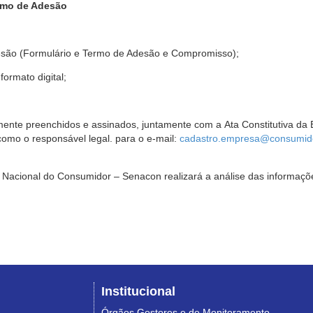
rmo de Adesão
são (Formulário e Termo de Adesão e Compromisso);
ormato digital;
ente preenchidos e assinados, juntamente com a Ata Constitutiva da 
omo o responsável legal. para o e-mail:
cadastro.empresa@consumido
Nacional do Consumidor – Senacon realizará a análise das informaçõe
Institucional
Órgãos Gestores e de Monitoramento