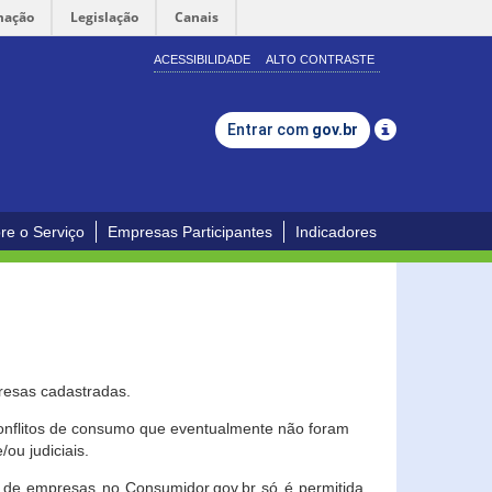
mação
Legislação
Canais
ACESSIBILIDADE
ALTO CONTRASTE
Entrar com
gov.br
re o Serviço
Empresas Participantes
Indicadores
resas cadastradas.
conflitos de consumo que eventualmente não foram
ou judiciais.
ção de empresas no Consumidor.gov.br só é permitida