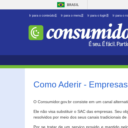
BRASIL
Ir para o conteúdo
1
Ir para o menu
2
Ir para o login
3
Ir para o r
Como Aderir - Empresas
O Consumidor.gov.br consiste em um canal alternat
Ele não visa substituir o SAC das empresas. Seu o
resolvidos por meio dos seus canais tradicionais de 
Por se tratar de um serviço provido e mantido pelo