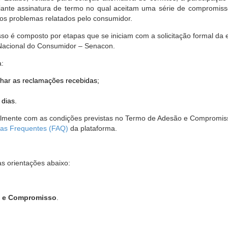
nte assinatura de termo no qual aceitam uma série de compromissos
r os problemas relatados pelo consumidor.
so é composto por etapas que se iniciam com a solicitação formal da 
 Nacional do Consumidor – Senacon.
a:
har as reclamações recebidas;
 dias.
almente com as condições previstas no Termo de Adesão e Compromis
as Frequentes (FAQ)
da plataforma.
as orientações abaixo:
o e Compromisso
.