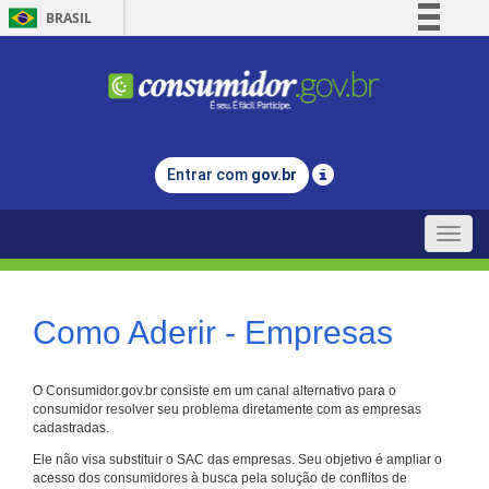
BRASIL
Simplifique!
Comunica BR
Participe
Acesso à informação
Entrar com
gov.br
Legislação
Canais
Toggle
naviga
Como Aderir - Empresas
O Consumidor.gov.br consiste em um canal alternativo para o
consumidor resolver seu problema diretamente com as empresas
cadastradas.
Ele não visa substituir o SAC das empresas. Seu objetivo é ampliar o
acesso dos consumidores à busca pela solução de conflitos de