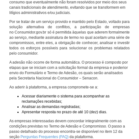
consumo que eventualmente não foram resolvidos por meio dos seus
canais tradicionais de atendimento, evitando que se transformem em
litígios administrativos e/ou judiciais.
Por se tratar de um serviço provido e mantido pelo Estado, voltado para
solução alternativa de conflitos, a participação de empresas
no Consumidor.gov.br só é permitida àquelas que aderem formalmente
ao serviço, mediante assinatura de termo no qual aceitam uma série de
compromissos, entre eles, a obrigação de conhecer, analisar e investir
todos os esforços possíveis para solucionar os problemas relatados
pelo consumidor.
A adesão não ocorre de forma automática. O processo é composto por
etapas que se iniciam com a solicitação formal da empresa e posterior
envio do Formulário e Termo de Adesão, os quais serão analisados
pela Secretaria Nacional do Consumidor – Senacon.
Ao aderir à plataforma, a empresa compromete-se a:
Acessar diariamente o sistema para acompanhar as
reclamações recebidas;
Analisar as demandas registradas;
Apresentar resposta no prazo de até 10 (dez) dias.
As empresas interessadas devem concordar integralmente com as
condições previstas no Termo de Adesão e Compromisso. O passo a
passo detalhado do processo encontra-se disponível no item 12 da
seção
Perguntas Frequentes (FAQ)
da plataforma.