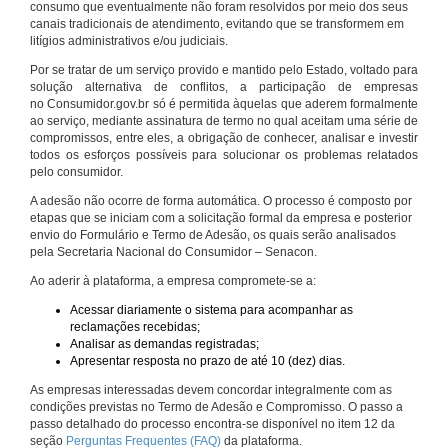
consumo que eventualmente não foram resolvidos por meio dos seus
canais tradicionais de atendimento, evitando que se transformem em
litígios administrativos e/ou judiciais.
Por se tratar de um serviço provido e mantido pelo Estado, voltado para
solução alternativa de conflitos, a participação de empresas
no Consumidor.gov.br só é permitida àquelas que aderem formalmente
ao serviço, mediante assinatura de termo no qual aceitam uma série de
compromissos, entre eles, a obrigação de conhecer, analisar e investir
todos os esforços possíveis para solucionar os problemas relatados
pelo consumidor.
A adesão não ocorre de forma automática. O processo é composto por
etapas que se iniciam com a solicitação formal da empresa e posterior
envio do Formulário e Termo de Adesão, os quais serão analisados
pela Secretaria Nacional do Consumidor – Senacon.
Ao aderir à plataforma, a empresa compromete-se a:
Acessar diariamente o sistema para acompanhar as
reclamações recebidas;
Analisar as demandas registradas;
Apresentar resposta no prazo de até 10 (dez) dias.
As empresas interessadas devem concordar integralmente com as
condições previstas no Termo de Adesão e Compromisso. O passo a
passo detalhado do processo encontra-se disponível no item 12 da
seção
Perguntas Frequentes (FAQ)
da plataforma.