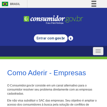
BRASIL
Simplifique!
Comunica BR
Participe
Acesso à informação
Entrar com
gov.br
Legislação
Canais
Toggle
naviga
Como Aderir - Empresas
O Consumidor.gov.br consiste em um canal alternativo para o
consumidor resolver seu problema diretamente com as empresas
cadastradas.
Ele não visa substituir o SAC das empresas. Seu objetivo é ampliar o
acesso dos consumidores à busca pela solução de conflitos de