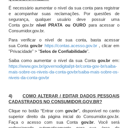
É necessário aumentar o nível da sua conta para registrar
e acompanhar suas reclamações. Por questões de
segurança, qualquer usuário deve possuir uma
Conta gov.br
nível PRATA ou OURO
para acessar o
Consumidor.gov.br.
Para verificar o nível de sua conta, basta acessar
sua Conta
gov.br
https://contas.acesso.gov.br
, clicar em
"Privacidade" > "
Selos de Confiabilidade
".
Saiba como aumentar o nível da sua Conta
gov.br
em:
https://www.gov.br/governodigital/pt-br/conta-gov-br/saiba-
mais-sobre-os-niveis-da-conta-govbr/saiba-mais-sobre-os-
niveis-da-conta-govbr
4)
COMO ALTERAR / EDITAR DADOS PESSOAIS
CADASTRADOS NO CONSUMIDOR.GOV.BR?
Clique no botão “Entrar com
gov.br
”, disponível no canto
superior direito da página inicial do Consumidor.gov.br.
Faça o acesso com sua Conta
gov.br
. Você será