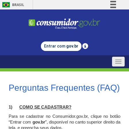
BRASIL
Simplifique!
Comunica BR
Participe
Acesso à informação
Entrar com
gov.br
Legislação
Canais
Toggle
naviga
Perguntas Frequentes (FAQ)
1)
C
OMO SE CADASTRAR?
Para se cadastrar no Consumidor.gov.br, clique no botão
“Entrar com
gov.br
”, disponível no canto superior direito da
tela, e p
reencha seus dados.