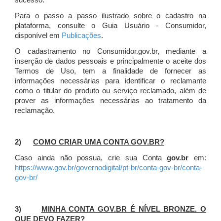
sucesso.
Para o passo a passo ilustrado sobre o cadastro na
plataforma, consulte o Guia Usuário - Consumidor,
disponível em
Publicações
.
O cadastramento no Consumidor.gov.br, mediante a
inserção de dados pessoais e principalmente o aceite dos
Termos de Uso, tem a finalidade de fornecer as
informações necessárias para identificar o reclamante
como o titular do produto ou serviço reclamado, além de
prover as informações necessárias ao tratamento da
reclamação.
2)
COMO CRIAR UMA CONTA GOV.BR?
Caso ainda não possua, crie sua Conta
gov.br
em:
https://www.gov.br/governodigital/pt-br/conta-gov-br/conta-
gov-br/
3)
MINHA CONTA GOV.BR É NÍVEL BRONZE. O
QUE DEVO FAZER?