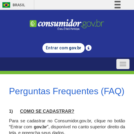
BRASIL
Simplifique!
Comunica BR
Participe
Acesso à informação
Entrar com
gov.br
Legislação
Canais
Toggle
naviga
Perguntas Frequentes (FAQ)
1)
C
OMO SE CADASTRAR?
Para se cadastrar no Consumidor.gov.br, clique no botão
“Entrar com
gov.br
”, disponível no canto superior direito da
tela, e p
reencha seus dados.