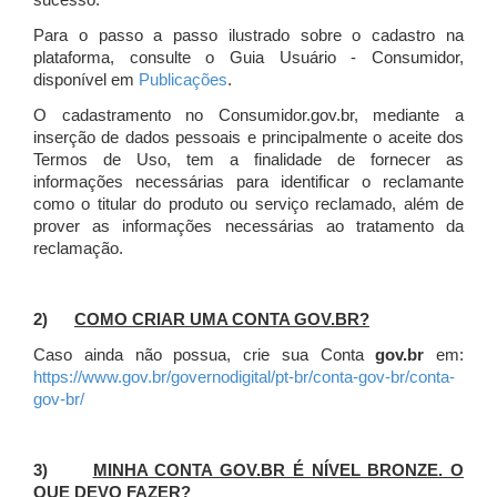
sucesso.
Para o passo a passo ilustrado sobre o cadastro na
plataforma, consulte o Guia Usuário - Consumidor,
disponível em
Publicações
.
O cadastramento no Consumidor.gov.br, mediante a
inserção de dados pessoais e principalmente o aceite dos
Termos de Uso, tem a finalidade de fornecer as
informações necessárias para identificar o reclamante
como o titular do produto ou serviço reclamado, além de
prover as informações necessárias ao tratamento da
reclamação.
2)
COMO CRIAR UMA CONTA GOV.BR?
Caso ainda não possua, crie sua Conta
gov.br
em:
https://www.gov.br/governodigital/pt-br/conta-gov-br/conta-
gov-br/
3)
MINHA CONTA GOV.BR É NÍVEL BRONZE. O
QUE DEVO FAZER?