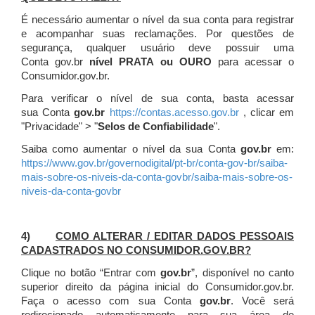
É necessário aumentar o nível da sua conta para registrar
e acompanhar suas reclamações. Por questões de
segurança, qualquer usuário deve possuir uma
Conta gov.br
nível PRATA ou OURO
para acessar o
Consumidor.gov.br.
Para verificar o nível de sua conta, basta acessar
sua Conta
gov.br
https://contas.acesso.gov.br
, clicar em
"Privacidade" > "
Selos de Confiabilidade
".
Saiba como aumentar o nível da sua Conta
gov.br
em:
https://www.gov.br/governodigital/pt-br/conta-gov-br/saiba-
mais-sobre-os-niveis-da-conta-govbr/saiba-mais-sobre-os-
niveis-da-conta-govbr
4)
COMO ALTERAR / EDITAR DADOS PESSOAIS
CADASTRADOS NO CONSUMIDOR.GOV.BR?
Clique no botão “Entrar com
gov.br
”, disponível no canto
superior direito da página inicial do Consumidor.gov.br.
Faça o acesso com sua Conta
gov.br
. Você será