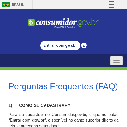
BRASIL
Simplifique!
Comunica BR
Participe
Acesso à informação
Entrar com
gov.br
Legislação
Canais
Toggle
naviga
Perguntas Frequentes (FAQ)
1)
C
OMO SE CADASTRAR?
Para se cadastrar no Consumidor.gov.br, clique no botão
“Entrar com
gov.br
”, disponível no canto superior direito da
tela, e p
reencha seus dados.