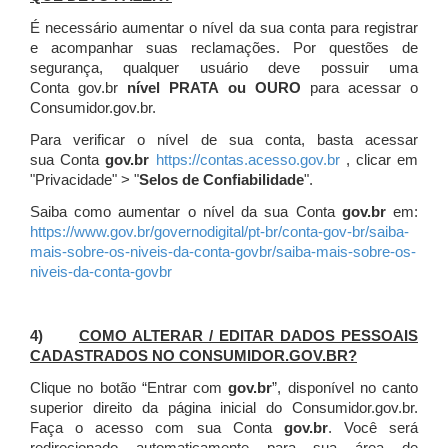
É necessário aumentar o nível da sua conta para registrar
e acompanhar suas reclamações. Por questões de
segurança, qualquer usuário deve possuir uma
Conta gov.br
nível PRATA ou OURO
para acessar o
Consumidor.gov.br.
Para verificar o nível de sua conta, basta acessar
sua Conta
gov.br
https://contas.acesso.gov.br
, clicar em
"Privacidade" > "
Selos de Confiabilidade
".
Saiba como aumentar o nível da sua Conta
gov.br
em:
https://www.gov.br/governodigital/pt-br/conta-gov-br/saiba-
mais-sobre-os-niveis-da-conta-govbr/saiba-mais-sobre-os-
niveis-da-conta-govbr
4)
COMO ALTERAR / EDITAR DADOS PESSOAIS
CADASTRADOS NO CONSUMIDOR.GOV.BR?
Clique no botão “Entrar com
gov.br
”, disponível no canto
superior direito da página inicial do Consumidor.gov.br.
Faça o acesso com sua Conta
gov.br
. Você será