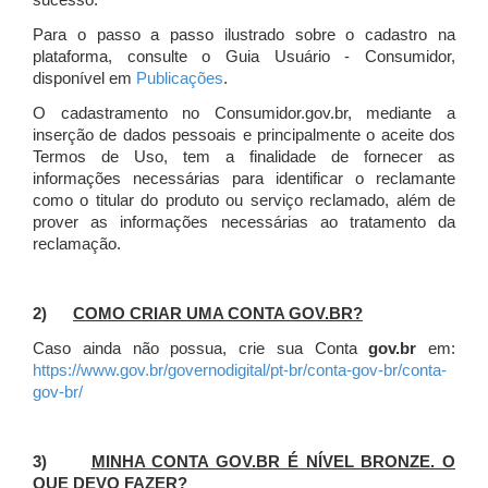
sucesso.
Para o passo a passo ilustrado sobre o cadastro na
plataforma, consulte o Guia Usuário - Consumidor,
disponível em
Publicações
.
O cadastramento no Consumidor.gov.br, mediante a
inserção de dados pessoais e principalmente o aceite dos
Termos de Uso, tem a finalidade de fornecer as
informações necessárias para identificar o reclamante
como o titular do produto ou serviço reclamado, além de
prover as informações necessárias ao tratamento da
reclamação.
2)
COMO CRIAR UMA CONTA GOV.BR?
Caso ainda não possua, crie sua Conta
gov.br
em:
https://www.gov.br/governodigital/pt-br/conta-gov-br/conta-
gov-br/
3)
MINHA CONTA GOV.BR É NÍVEL BRONZE. O
QUE DEVO FAZER?