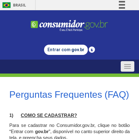
BRASIL
Simplifique!
Comunica BR
Participe
Acesso à informação
Entrar com
gov.br
Legislação
Canais
Toggle
naviga
Perguntas Frequentes (FAQ)
1)
C
OMO SE CADASTRAR?
Para se cadastrar no Consumidor.gov.br, clique no botão
“Entrar com
gov.br
”, disponível no canto superior direito da
tela, e p
reencha seus dados.