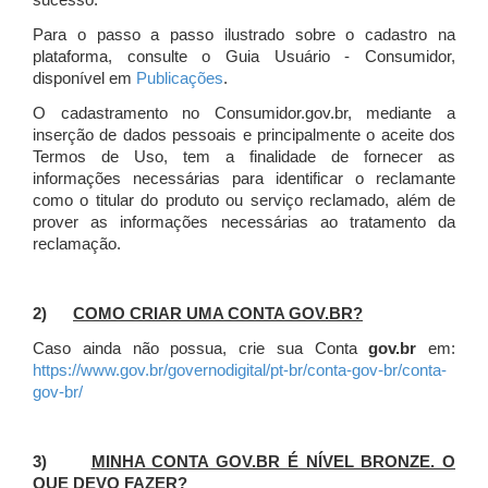
sucesso.
Para o passo a passo ilustrado sobre o cadastro na
plataforma, consulte o Guia Usuário - Consumidor,
disponível em
Publicações
.
O cadastramento no Consumidor.gov.br, mediante a
inserção de dados pessoais e principalmente o aceite dos
Termos de Uso, tem a finalidade de fornecer as
informações necessárias para identificar o reclamante
como o titular do produto ou serviço reclamado, além de
prover as informações necessárias ao tratamento da
reclamação.
2)
COMO CRIAR UMA CONTA GOV.BR?
Caso ainda não possua, crie sua Conta
gov.br
em:
https://www.gov.br/governodigital/pt-br/conta-gov-br/conta-
gov-br/
3)
MINHA CONTA GOV.BR É NÍVEL BRONZE. O
QUE DEVO FAZER?