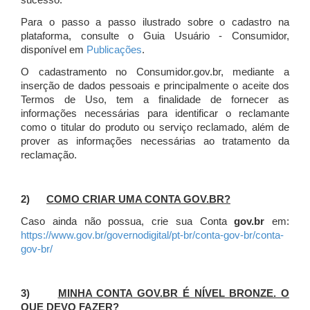
sucesso.
Para o passo a passo ilustrado sobre o cadastro na
plataforma, consulte o Guia Usuário - Consumidor,
disponível em
Publicações
.
O cadastramento no Consumidor.gov.br, mediante a
inserção de dados pessoais e principalmente o aceite dos
Termos de Uso, tem a finalidade de fornecer as
informações necessárias para identificar o reclamante
como o titular do produto ou serviço reclamado, além de
prover as informações necessárias ao tratamento da
reclamação.
2)
COMO CRIAR UMA CONTA GOV.BR?
Caso ainda não possua, crie sua Conta
gov.br
em:
https://www.gov.br/governodigital/pt-br/conta-gov-br/conta-
gov-br/
3)
MINHA CONTA GOV.BR É NÍVEL BRONZE. O
QUE DEVO FAZER?